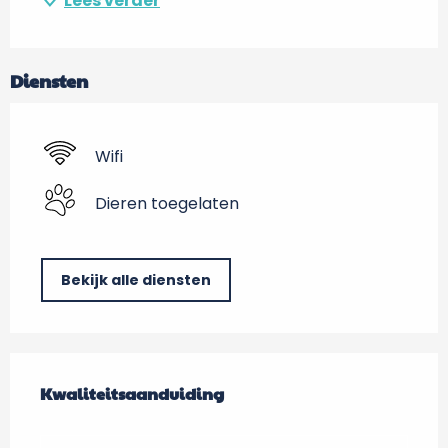
Lees verder
Diensten
Wifi
Dieren toegelaten
Bekijk alle diensten
Dienstverlening
Kwaliteitsaanduiding
Kwaliteitsaanduiding