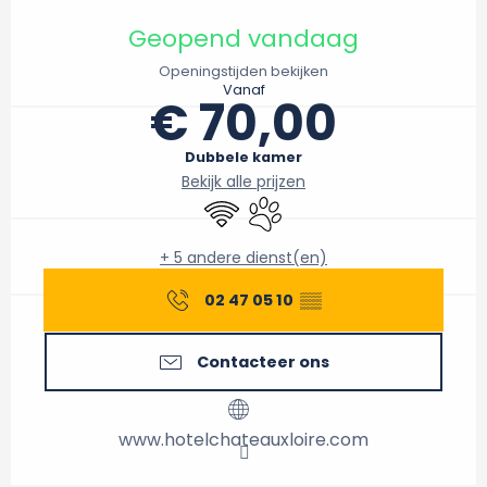
Openingstijden en contactgegevens
Geopend vandaag
Openingstijden bekijken
Vanaf
€ 70,00
Dubbele kamer
Bekijk alle prijzen
Wifi
Dieren toegelaten
+ 5 andere dienst(en)
02 47 05 10
▒▒
Contacteer ons
www.hotelchateauxloire.com