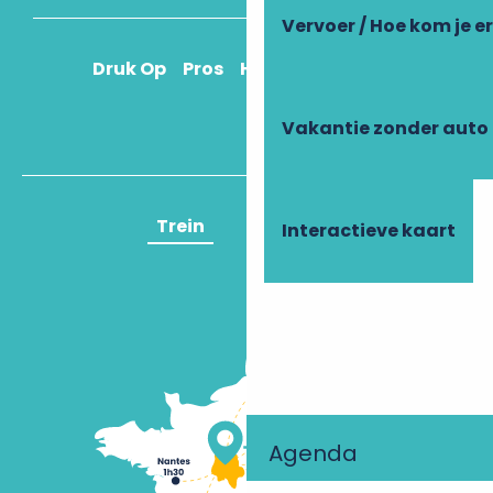
Vervoer / Hoe kom je e
Druk Op
Pros
Hoe kom ik daar?
Vakantie zonder auto
Trein
Vliegtuig
Interactieve kaart
Agenda