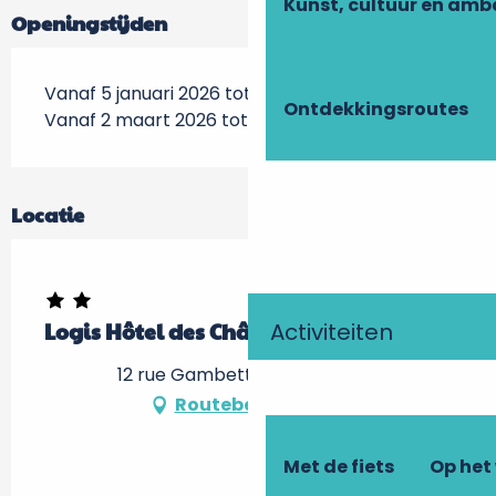
Kunst, cultuur en am
Openingstijden
Vanaf 5 januari 2026 tot 30 januari 2026
Ontdekkingsroutes
Vanaf 2 maart 2026 tot 18 december 2026
Locatie
Activiteiten
Logis Hôtel des Châteaux de la Loire
12 rue Gambetta, 37000 Tours
Routebeschrijving
Met de fiets
Op het