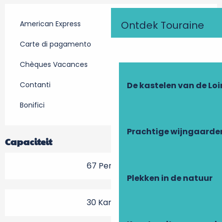
Ontdek Touraine
American Express
Carte di pagamento
Chèques Vacances
De kastelen van de Loi
Contanti
Bonifici
Prachtige wijngaarde
Capaciteit
67 Personen
Plekken in de natuur
30 Kamer(s)