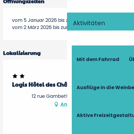
Öffnungszeiten
vom 5 Januar 2026 bis zum 30 Januar 2026
Aktivitäten
vom 2 März 2026 bis zum 18 Dezember 2026
Lokalisierung
Mit dem Fahrrad
Ü
Logis Hôtel des Châteaux de la Loire
Ausflüge in die Weinb
12 rue Gambetta, 37000 Tours
Anfahrt
Aktive Freizeitgestal