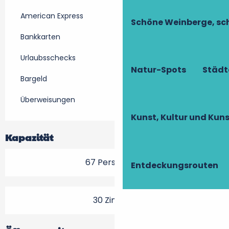
American Express
Schöne Weinberge, sch
Bankkarten
Urlaubsschecks
Natur-Spots
Städt
Bargeld
Überweisungen
Kunst, Kultur und Ku
Kapazität
67 Person(en)
Entdeckungsrouten
30 Zimmer