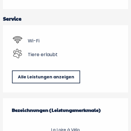
Service
Wi-Fi
Tiere erlaubt
Alle Leistungen anzeigen
Leistungensmöglichkeiten
Bezeichnungen (Leistungsmerkmale)
Bezeichnungen (Leistungsmerkmale)
La Loire à Vélo