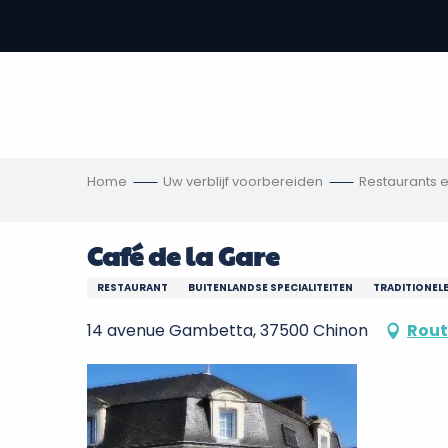
Aller
au
-
contenu
principal
,
s
ngen
Home
Uw verblijf voorbereiden
Restaurants 
Café de la Gare
RESTAURANT
BUITENLANDSE SPECIALITEITEN
TRADITIONEL
14 avenue Gambetta, 37500 Chinon
Rout