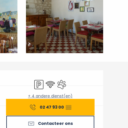
Openingstijden en conta
Parkeerplaats
Wifi
Dieren toegelaten
+ 4 andere dienst(en)
02 47 93 00
▒▒
Contacteer ons