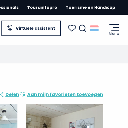
essionals
Tourainfopro
Toerisme en Handicap
Virtuele assistent
Menu
Zoek op
Voir les favoris
Ajouter aux favoris
Delen
Aan mijn favorieten toevoegen