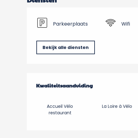
Parkeerplaats
Wifi
Bekijk alle diensten
Dienstverlening
Kwaliteitsaanduiding
Kwaliteitsaanduiding
Accueil Vélo
La Loire à Vélo
restaurant