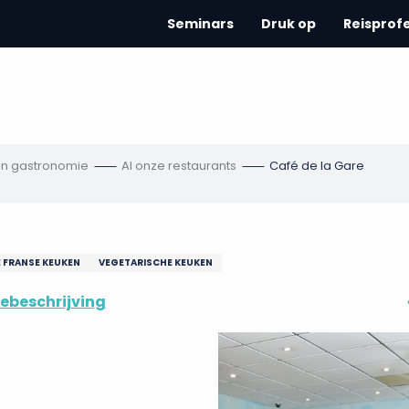
Seminars
Druk op
Reisprof
en gastronomie
Al onze restaurants
Café de la Gare
E FRANSE KEUKEN
VEGETARISCHE KEUKEN
ebeschrijving