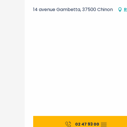
14 avenue Gambetta, 37500 Chinon
R
02 47 93 00
▒▒