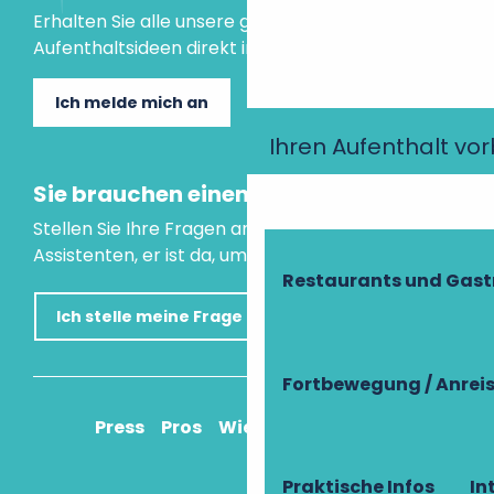
Erhalten Sie alle unsere guten Tipps und
Aufenthaltsideen direkt in Ihre Mailbox.
Ich melde mich an
Ihren Aufenthalt vo
Sie brauchen einen Rat?
Stellen Sie Ihre Fragen an unseren virtuellen
Assistenten, er ist da, um Ihnen zu helfen.
Restaurants und Gas
Ich stelle meine Frage
Fortbewegung / Anrei
Press
Pros
Wie komme ich an?
Praktische Infos
In