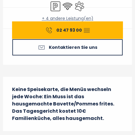
Parkplatz
Wi-Fi
Tiere erlaubt
+ 4 andere Leistung(en)
02 47 93 00
▒▒
Kontaktieren Sie uns
Beschreibung
Keine Speisekarte, die Menüs wechseln 
jede Woche: Ein Muss ist das 
hausgemachte Bavette/Pommes frites.

Das Tagesgericht kostet 10€

Familienküche, alles hausgemacht.