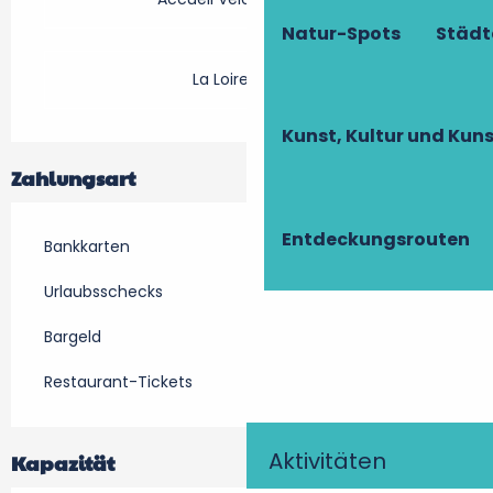
Natur-Spots
Städt
La Loire à Vélo
Kunst, Kultur und Ku
Zahlungsart
Entdeckungsrouten
Bankkarten
Urlaubsschecks
Bargeld
Restaurant-Tickets
Aktivitäten
Kapazität