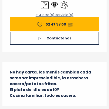
Aparcamiento
Wifi
Se aceptan animales
+ 4 otro(s) servicio(s)
02 47 93 00
▒▒
Contáctenos
Descripción
No hay carta, los menús cambian cada 
semana: imprescindible, la arrachera 
casera/patatas fritas.

El plato del día es de 10?

Cocina familiar, todo es casero.