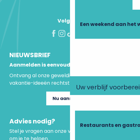
Volg ons!
Een weekend aan het 
NIEUWSBRIEF
Aanmelden is eenvoudig
Ontvang al onze geweldige aanbiedingen en
vakantie-ideeën rechtstreeks in je inbox.
Uw verblijf voorbere
Nu aanmelden
Advies nodig?
Restaurants en gastr
Stel je vragen aan onze virtuele assistent, die er is
om je te helpen.