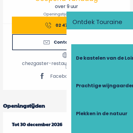
over 9 uur
Openingstijden bekijken
Ontdek Touraine
02 47 05 79
▒▒
Contacteer ons
De kastelen van de Loi
chezgaster-restaurant-traditionnel.fr
Facebook pagina
Prachtige wijngaarde
Openingstijden
Plekken in de natuur
Vanaf
Tot
30 december 2026
2 januari 2026
tot
30 december 2026