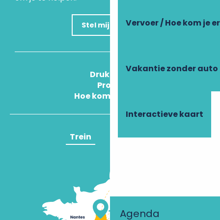
Vervoer / Hoe kom je e
Stel mijn vraag
Vakantie zonder auto
Druk Op
Pros
Hoe kom ik daar?
Interactieve kaart
Trein
Vliegtuig
Agenda