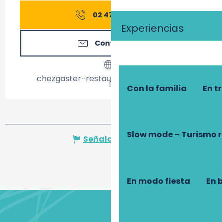
02 47 05 79
▒▒
Experiencias
Contáctenos
chezgaster-restaurant-traditionnel.fr
Con la familia
En t
Slow mode – Turismo 
Señalar un error
En modo fiesta
En 