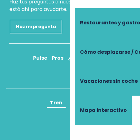
Haz tus preguntas a nuestro asistente virtual, que
está ahí para ayudarte.
Restaurantes y gast
Haz mi pregunta
Cómo desplazarse / C
Pulse
Pros
¿Cómo llegar?
Vacaciones sin coche
Tren
Avión
Mapa interactivo