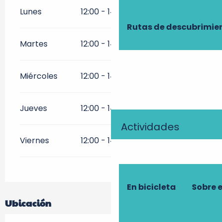
Lunes
12:00 - 14:30
Rutas de descubrimie
Martes
12:00 - 14:30
Miércoles
12:00 - 14:30
Jueves
12:00 - 14:00
19:00 - 22:00
Actividades
Viernes
12:00 - 14:00
19:00 - 22:00
En bicicleta
Sobre 
Ubicación