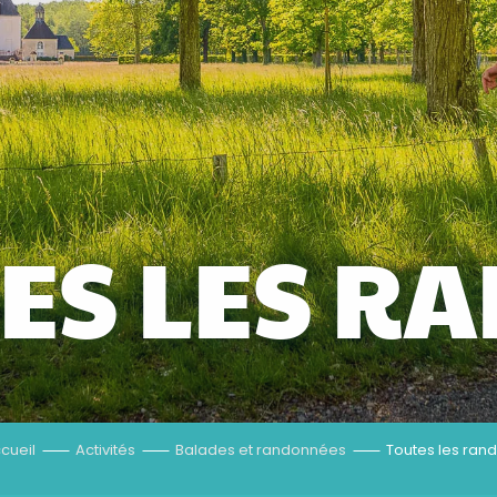
ES LES R
cueil
Activités
Balades et randonnées
Toutes les ran