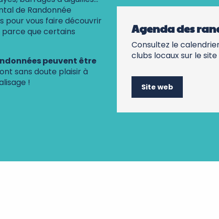
ental de Randonnée
s pour vous faire découvrir
Agenda des ran
i parce que certains
Consultez le calendrier
clubs locaux sur le sit
randonnées peuvent être
dront sans doute plaisir à
alisage !
Site web