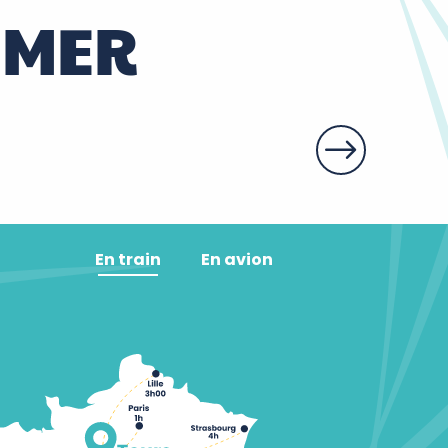
IMER
En train
En avion