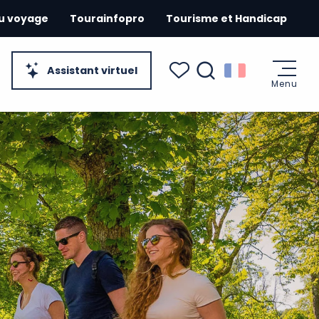
du voyage
Tourainfopro
Tourisme et Handicap
Assistant virtuel
Menu
Recherche
Voir les favoris