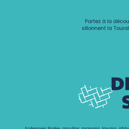
Partez à la déco
sillonnent la Toura
Entre bois de Juche-Pie et vignobles des Folies
Sentier du Menhir
Entre terres royales et eaux sauvages
D
Le chemin des légendes
Sentier découverte : aqueduc et moulin
L'arbre, des racines à la cime
Randonnée à Villedômer
Sentier entre Loire et vignes
Randonnée de Nouzilly
Entre rivières, châteaux et moulins
Randonnée de la rivière aux coteaux du Val de Choisille
Randonnée de l'étang du Louroux
Eoliennes Bolée, moulins, manoirs, lavoirs, abb