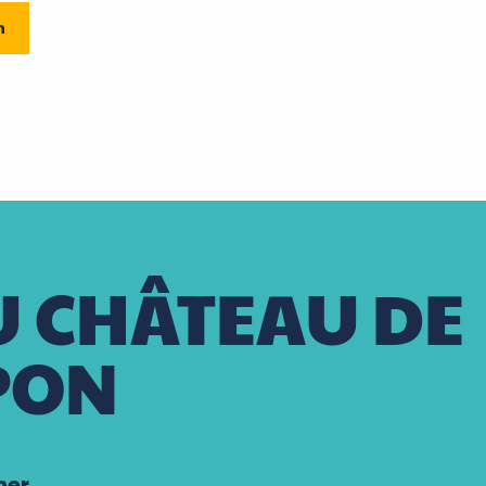
n
 CHÂTEAU DE
PON
her