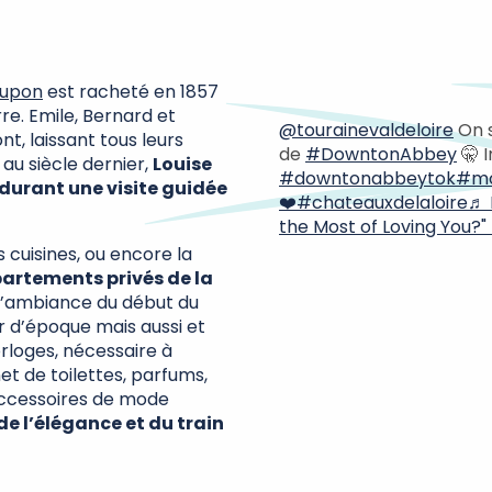
oupon
est racheté en 1857
re. Emile, Bernard et
@tourainevaldeloire
On s
t, laissant tous leurs
de
#DowntonAbbey
🤫 
 siècle dernier,
Louise
#downtonabbeytok
#mo
 durant une visite guidée
❤️
#chateauxdelaloire
♬ 
the Most of Loving You?"
s cuisines, ou encore la
partements privés de la
 l’ambiance du début du
r d’époque mais aussi et
orloges, nécessaire à
t de toilettes, parfums,
accessoires de mode
de l’élégance et du train