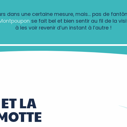
ailleurs dans une certaine mesure, mais… pas de fantô
 Montpoupon
se fait bel et bien sentir au fil de la vi
à les voir revenir d’un instant à l’autre !
ET LA
 MOTTE