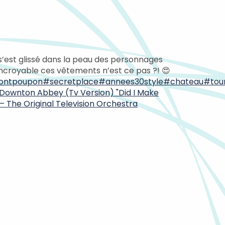
’est glissé dans la peau des personnages
Incroyable ces vêtements n’est ce pas ?! 😍
ntpoupon
#secretplace
#annees30style
#chateau
#tou
Downton Abbey (Tv Version) "Did I Make
 – The Original Television Orchestra