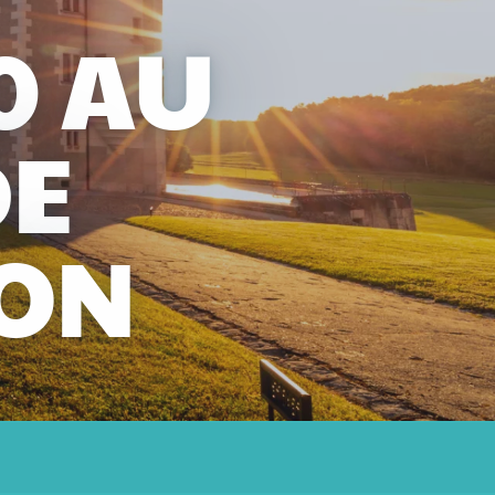
0 AU
DE
ON