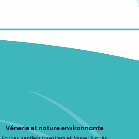
Vénerie et nature environnante
Écuries, sentiers forestiers et faune illustrés.