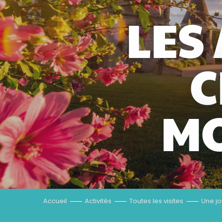
LES
C
M
Accueil
Activités
Toutes les visites
Une j