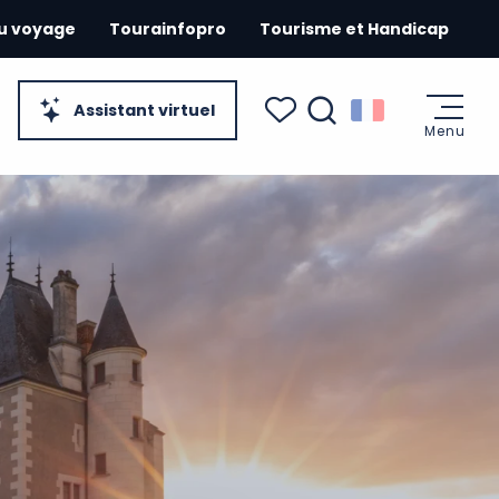
du voyage
Tourainfopro
Tourisme et Handicap
Assistant virtuel
Menu
Recherche
Voir les favoris