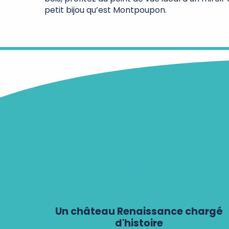
petit bijou qu’est Montpoupon.
Un château Renaissance chargé
d'histoire