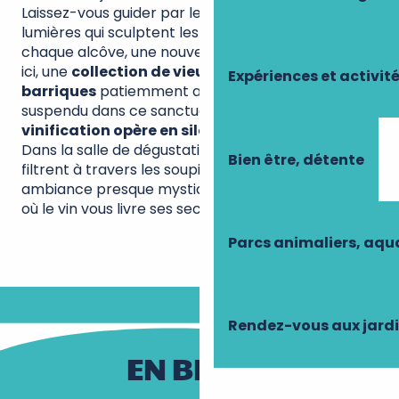
Laissez-vous guider par les jeux d’ombres et de
lumières qui sculptent les
voûtes de tuffeau
. À
chaque alcôve, une nouvelle surprise vous attend :
ici, une
collection de vieux millésimes
, là, des
Expériences et activit
barriques
patiemment alignées. Le temps semble
suspendu dans ce sanctuaire où
la magie de la
vinification opère en silence
.
Dans la salle de dégustation, les rayons du soleil
Bien être, détente
filtrent à travers les soupiraux, créant une
ambiance presque mystique. Un moment précieux
où le vin vous livre ses secrets les plus intimes.
Parcs animaliers, aq
Rendez-vous aux jard
EN BREF...