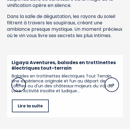
vinification opère en silence.
Dans la salle de dégustation, les rayons du soleil
filtrent à travers les soupiraux, créant une
ambiance presque mystique. Un moment précieux
où le vin vous livre ses secrets les plus intimes.
Ligaya Aventures, balades en trottinettes
P
électriques tout-terrain
D
C
Balades en trottinettes électriques Tout Terrain.
P
Une expérience originale et fun au départ de
Loches ou d'un des châteaux majeurs du Val de
Loire. Activité insolite et ludique...
Lire la suite