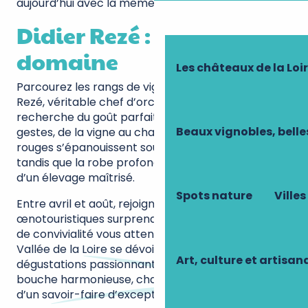
aujourd’hui avec la même quête d’excellence.
Didier Rezé : l’âme du
domaine
Les châteaux de la Loi
Parcourez les rangs de vignes aux côtés de Didier
Rezé, véritable chef d’orchestre du domaine. Sa
recherche du goût parfait guide chacun de ses
Beaux vignobles, belle
gestes, de la vigne au chai. Les arômes de fruits
rouges s’épanouissent sous sa direction experte,
tandis que la robe profonde de ses vins témoigne
d’un élevage maîtrisé.
Spots nature
Villes
Entre avril et août, rejoignez-le pour ses visites
œnotouristiques surprenantes. Un beau moment
de convivialité vous attend, où son expertise de la
Vallée de la Loire se dévoile à travers des
Art, culture et artisan
dégustations passionnantes. Du nez subtil à la
bouche harmonieuse, chaque vin raconte l’histoire
d’un savoir-faire d’exception.