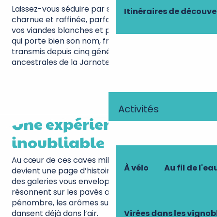
Laissez-vous séduire par sa texture à la fois
Itinéraires de découve
charnue et raffinée, parfaite pour accompagner
vos viandes blanches et plats légers. Une création
qui porte bien son nom, fruit d’un savoir-faire
transmis depuis cinq générations dans les caves
ancestrales de la Jarnoterie.
Activités
Une expérience viticole
inoubliable
Au cœur de ces caves millénaires, chaque visite
À vélo
Au fil de l'ea
devient une page d’histoire vivante. La fraîcheur
des galeries vous enveloppe tandis que vos pas
résonnent sur les pavés ancestraux. Dans la
pénombre, les arômes subtils du cabernet franc
Virées dans les vignob
dansent déjà dans l’air.