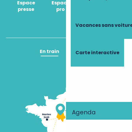
Espace
Espace
Comment venir
presse
pro
?
Vacances sans voitur
En train
En avion
Carte interactive
Agenda