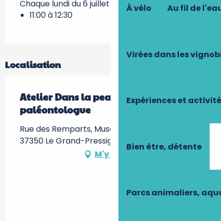
Chaque lundi du 6 juillet 2026 au 31 août 2026
À vélo
Au fil de l'ea
11:00 à 12:30
Virées dans les vignob
Localisation
Atelier Dans la peau d'un
Expériences et activit
paléontologue
Rue des Remparts, Musée de la Préhistoire -,
37350 Le Grand-Pressigny
Bien être, détente
M'y rendre
Parcs animaliers, aq