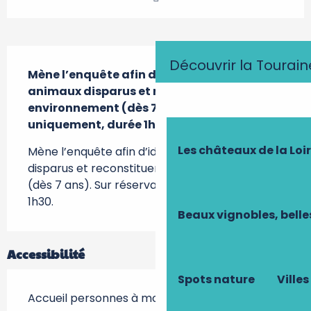
Description
Découvrir la Tourain
Mène l’enquête afin d’identifier des 
animaux disparus et reconstituer leur 
environnement (dès 7 ans). Sur réservation 
uniquement, durée 1h30.
Les châteaux de la Loi
Mène l’enquête afin d’identifier des animaux 
disparus et reconstituer leur environnement 
(dès 7 ans). Sur réservation uniquement, durée 
1h30.
Beaux vignobles, belle
Accessibilité
Spots nature
Villes
Accueil personnes à mobilité réduite