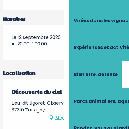
Horaires
Virées dans les vignob
Le 12 septembre 2026
20:00 à 00:00
Expériences et activit
Localisation
Bien être, détente
Découverte du ciel
Parcs animaliers, aq
Lieu-dit Ligoret, Observatoire de Tauxigny -,
37310 Tauxigny
M'y rendre
Rendez-vous aux jard