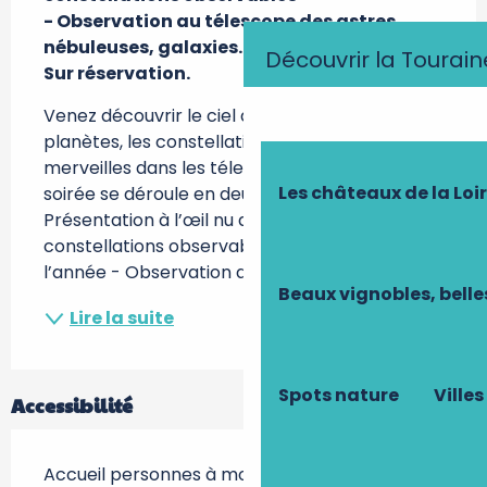
- Observation au télescope des astres, 
nébuleuses, galaxies...

Découvrir la Tourain
Sur réservation.
Venez découvrir le ciel d'été ou d’automne, les 
planètes, les constellations et bien d’autres 
merveilles dans les télescopes du club. La 
Les châteaux de la Loi
soirée se déroule en deux parties : - 
Présentation à l’œil nu des principaux astres et 
constellations observables à ce moment de 
l’année - Observation au...
Beaux vignobles, belle
Lire la suite
Spots nature
Villes
Accessibilité
Accueil personnes à mobilité réduite