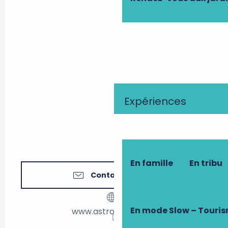
Expériences
En famille
En tribu
Contactez-nous
En mode Slow – Touri
www.astrotouraine.fr