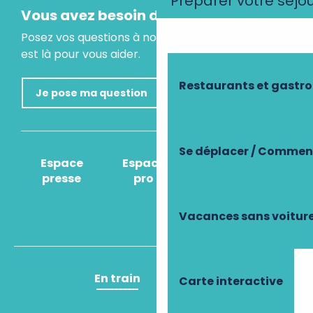
Préparer votre séjo
Vous avez besoin d'un conseil ?
Posez vos questions à notre assistant virtuel, il
est là pour vous aider.
Restaurants et gastr
Je pose ma question
Se déplacer / Comment
Espace
Espace
Comment venir
presse
pro
?
Vacances sans voitur
En train
En avion
Carte interactive