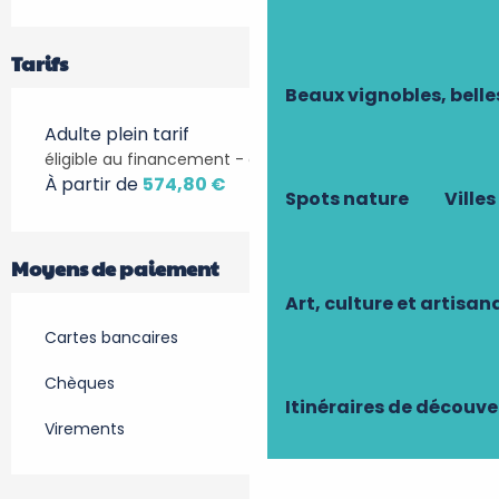
Tarifs
Beaux vignobles, belle
Adulte plein tarif
éligible au financement - crédit de formation
À partir de
574,80 €
Spots nature
Villes
Moyens de paiement
Art, culture et artisan
Cartes bancaires
Chèques
Itinéraires de découve
Virements