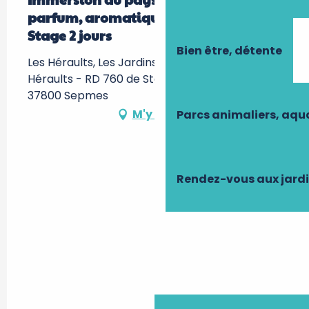
parfum, aromatiques & médicinales -
Stage 2 jours
Bien être, détente
Les Héraults, Les Jardins du Cabri - Les
Héraults - RD 760 de Ste Maure à Loches -,
37800 Sepmes
M'y rendre
Parcs animaliers, aq
Rendez-vous aux jard