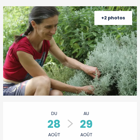
+2 photos
Ouverture et coordonnées
DU
AU
28
29
AOÛT
AOÛT