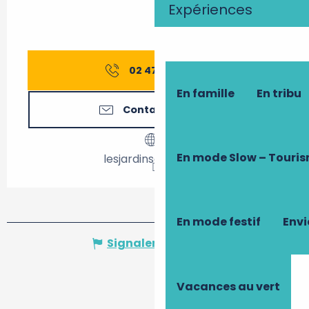
Expériences
02 47 32 94
▒▒
En famille
En tribu
Contactez-nous
En mode Slow – Touri
lesjardinsducabri.fr
En mode festif
Envi
Signaler une erreur
Vacances au vert