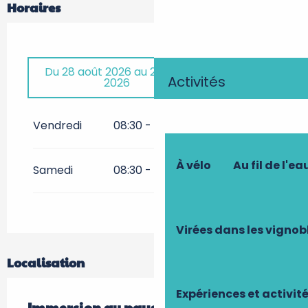
Horaires
Du
28 août 2026
au
29 août
Activités
2026
Du
30 octobre 2026
au
31
octobre 2026
Vendredi
08:30 - 12:30
14:00 - 17:00
À vélo
Au fil de l'ea
Samedi
08:30 - 12:30
14:00 - 17:00
Virées dans les vignob
Localisation
Expériences et activit
Immersion au pays des plantes à