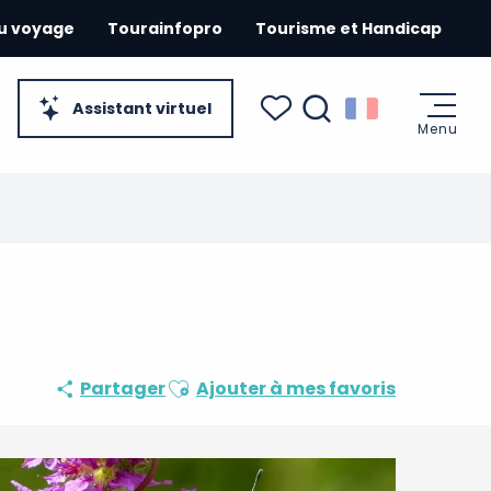
du voyage
Tourainfopro
Tourisme et Handicap
Assistant virtuel
Menu
Recherche
Voir les favoris
Ajouter aux favoris
Partager
Ajouter à mes favoris