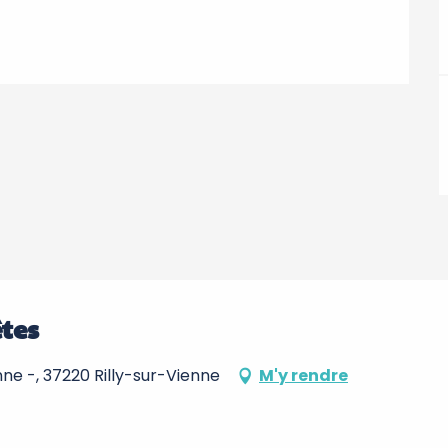
tes
nne -, 37220 Rilly-sur-Vienne
M'y rendre