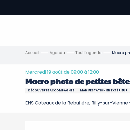
Aller
au
contenu
-
principal
re
ons
Accueil
Agenda
Tout l’agenda
Macro ph
Mercredi 19 août de 09:00 à 12:00
Macro photo de petites bête
DÉCOUVERTE ACCOMPAGNÉE
MANIFESTATION EN EXTÉRIEUR
ENS Coteaux de la Rebufière, Rilly-sur-Vienne 
Description