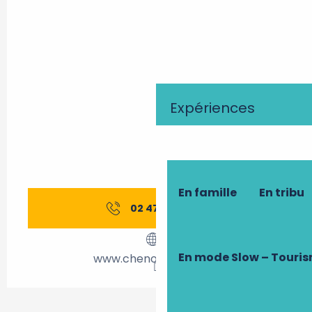
Expériences
En famille
En tribu
02 47 23 90
▒▒
En mode Slow – Touri
www.chenonceau.com