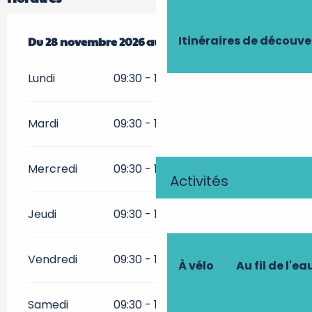
Itinéraires de découve
Du
Du
28 novembre 2026
28 novembre 2026
au
au
3 janvier 2027
3 janvier 2027
Lundi
09:30 - 16:30
Mardi
09:30 - 16:30
Mercredi
09:30 - 16:30
Activités
Jeudi
09:30 - 16:30
Vendredi
09:30 - 16:30
À vélo
Au fil de l'ea
Samedi
09:30 - 16:30