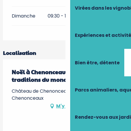
Virées dans les vignob
Dimanche
09:30 - 16:30
Expériences et activit
Localisation
Bien être, détente
Noël à Chenonceau : Noëls &
traditions du monde
Parcs animaliers, aq
Château de Chenonceau -, 37150
Chenonceaux
M'y rendre
Rendez-vous aux jard