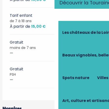
Découvrir la Tourain
Tarif enfant
de 7 à 18 ans
À partir de
15,00 €
Les châteaux de la Loi
Gratuit
moins de 7 ans
—
Beaux vignobles, belle
Gratuit
PSH
Spots nature
Villes
—
Art, culture et artisan
Horaires