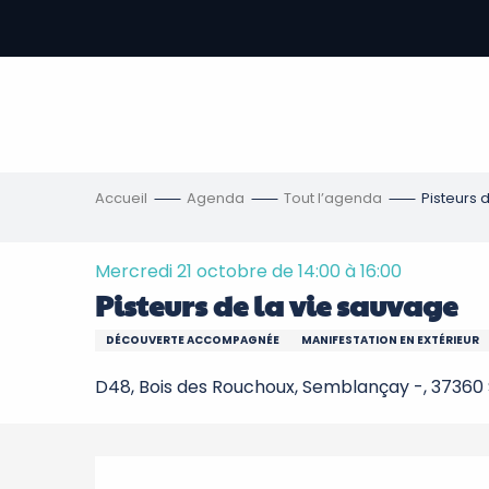
Aller
au
contenu
-
principal
re
ons
Accueil
Agenda
Tout l’agenda
Pisteurs 
Mercredi 21 octobre de 14:00 à 16:00
Pisteurs de la vie sauvage
DÉCOUVERTE ACCOMPAGNÉE
MANIFESTATION EN EXTÉRIEUR
D48, Bois des Rouchoux, Semblançay -, 3736
Description