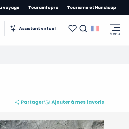
du voyage
Tourainfopro
Tourisme et Handicap
Assistant virtuel
Menu
Recherche
Voir les favoris
Ajouter aux favoris
Partager
Ajouter à mes favoris