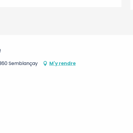
e
7360 Semblançay
M'y rendre