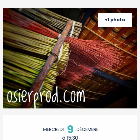
+1 photo
Ouverture et coordonnées
9
MERCREDI
DÉCEMBRE
à 15:30