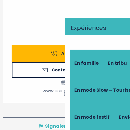
Expériences
Appeler
En famille
En tribu
Contactez-nous
En mode Slow – Touri
www.osierprod.com
En mode festif
Envi
Signaler une erreur