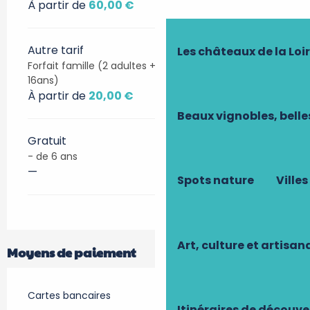
À partir de
60,00 €
Autre tarif
Les châteaux de la Loi
Forfait famille (2 adultes + 2 à 4 enfants de 6 à
16ans)
À partir de
20,00 €
Beaux vignobles, belle
Gratuit
- de 6 ans
—
Spots nature
Villes
Art, culture et artisan
Moyens de paiement
Cartes bancaires
Itinéraires de découve