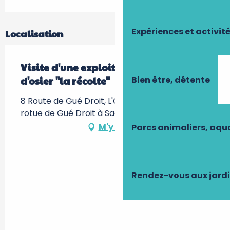
Expériences et activit
Localisation
Visite d'une exploitation productrice
Bien être, détente
d'osier "la récolte"
8 Route de Gué Droit, L'Osier de Gué Droit, 8
rotue de Gué Droit à Saché -, 37190 Saché
M'y rendre
Parcs animaliers, aq
Rendez-vous aux jard