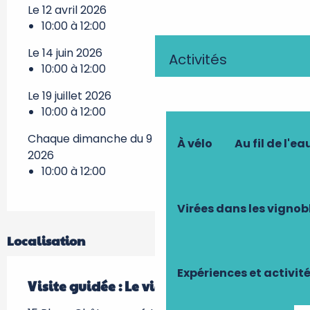
Le 12 avril 2026
10:00 à 12:00
Le 14 juin 2026
Activités
10:00 à 12:00
Le 19 juillet 2026
10:00 à 12:00
Chaque dimanche du 9 août 2026 au 23 août
À vélo
Au fil de l'ea
2026
10:00 à 12:00
Virées dans les vignob
Localisation
Expériences et activit
Visite guidée : Le vieux Tours