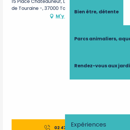
15 Place Châteauneuf, Le Logis, Hôtel des Ducs
de Touraine -, 37000 Tours
Bien être, détente
M'y rendre
Parcs animaliers, aq
Rendez-vous aux jard
Expériences
02 47 70 37
▒▒