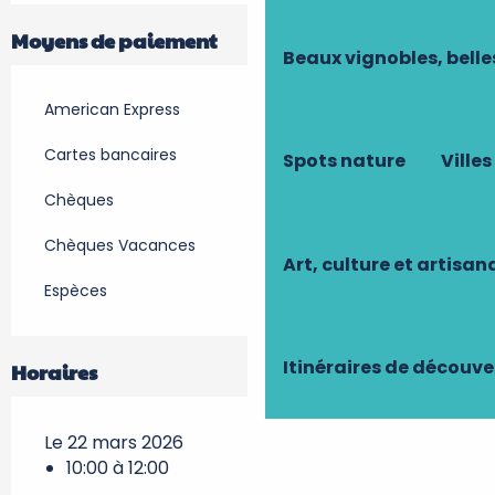
Moyens de paiement
Beaux vignobles, belle
American Express
Cartes bancaires
Spots nature
Villes
Chèques
Chèques Vacances
Art, culture et artisan
Espèces
Itinéraires de découve
Horaires
Le 22 mars 2026
10:00 à 12:00