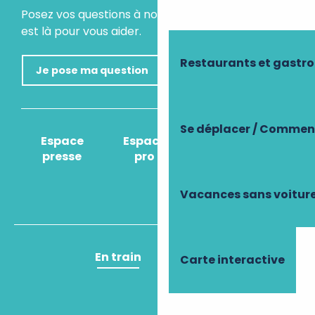
Posez vos questions à notre assistant virtuel, il
est là pour vous aider.
Restaurants et gastr
Je pose ma question
Se déplacer / Comment
Espace
Espace
Comment venir
presse
pro
?
Vacances sans voitur
En train
En avion
Carte interactive