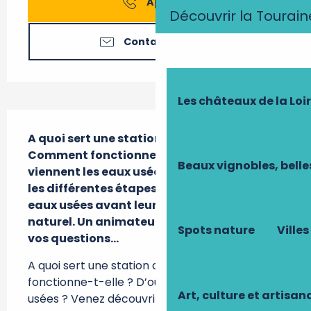
Appeler
Découvrir la Tourain
Contactez-nous
Les châteaux de la Loi
Description
A quoi sert une station d’épuration ? 
Comment fonctionne-t-elle ? D’où 
Beaux vignobles, belle
viennent les eaux usées ? Venez découvrir 
les différentes étapes du traitement des 
eaux usées avant leur retour en milieu 
naturel. Un animateur répondra à toutes 
Spots nature
Villes
vos questions…
A quoi sert une station d’épuration ? Comment 
fonctionne-t-elle ? D’où viennent les eaux 
Art, culture et artisan
usées ? Venez découvrir les différentes étapes 