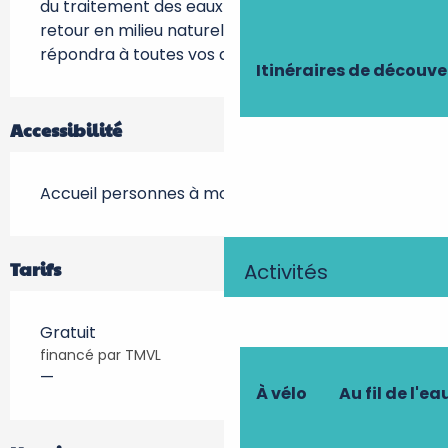
du traitement des eaux usées avant leur 
retour en milieu naturel. Un animateur 
répondra à toutes vos questions…
Itinéraires de découve
Accessibilité
Accueil personnes à mobilité réduite
Tarifs
Activités
Gratuit
financé par TMVL
—
À vélo
Au fil de l'ea