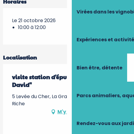
Horaires
Virées dans les vignob
Le 21 octobre 2026
10:00 à 12:00
Expériences et activit
Localisation
Bien être, détente
visite station d'épuration "La Grange
David"
Parcs animaliers, aq
5 Levée du Cher, La Grange David -, 37520 La
Riche
M'y rendre
Rendez-vous aux jard