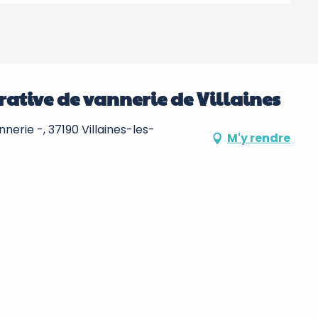
érative de vannerie de Villaines
nerie -, 37190 Villaines-les-
M'y rendre