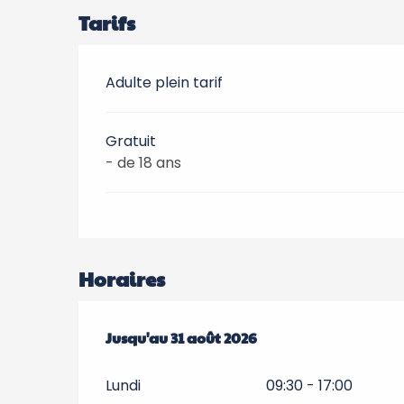
Tarifs
Adulte plein tarif
Gratuit
- de 18 ans
Horaires
Du
Jusqu'au
23 mai 2026
31 août 2026
au
31 août 2026
Lundi
09:30 - 17:00