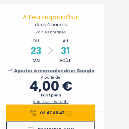
Ouverture et coordonnée
A lieu aujourd'hui
dans 4 heures
Voir les horaires
DU
AU
23
31
MAI
AOÛT
Ajouter à mon calendrier Google
À partir de
4,00 €
Tarif plein
Voir tous les tarifs
02 47 45 43
▒▒