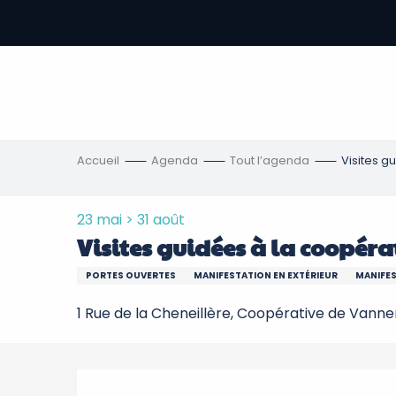
Aller
au
contenu
-
principal
re
ons
Accueil
Agenda
Tout l’agenda
Visites g
23 mai > 31 août
Visites guidées à la coopéra
PORTES OUVERTES
MANIFESTATION EN EXTÉRIEUR
MANIFES
1 Rue de la Cheneillère, Coopérative de Vanner
Description