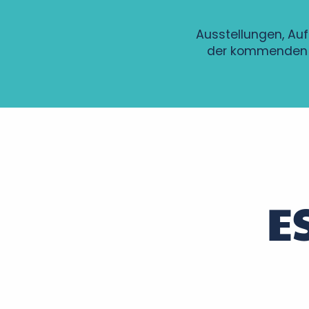
Ausstellungen, Auf
der kommenden 
Sport avec Gaëlle
Soirée Entre deux accords
Soirée Histoire et Terroir au Château de Montpoupon
Apéros-concerts de Noiré
Patrimoines à savourer dans le parc du château de Fo
Soirée d'été en Rabelaisie : Le Théâtre Ambulant Chop
E
A vélo, Tours version « Arty »
Théâtre
Balade-apéro sur le Cher
Gospel, Les grands classiques
Soirées légendaires - Marché nocturne
Visite guidée de Sainte-Maure de Touraine