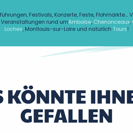
führungen, Festivals, Konzerte, Feste, Flohmärkte… 
Veranstaltungen rund um
Amboise
,
Chenonceaux
,
Loches
, Montlouis-sur-Loire und natürlich
Tours
!
ntenay à Bléré
alovitch
S KÖNNTE IHN
GEFALLEN