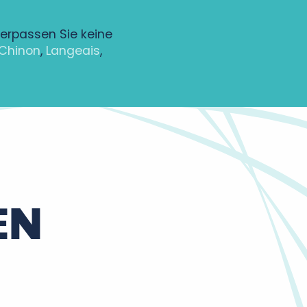
Verpassen Sie keine
Chinon
,
Langeais
,
EN