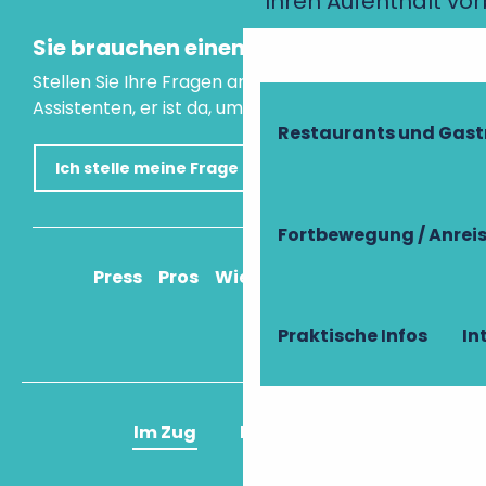
Ihren Aufenthalt vo
Sie brauchen einen Rat?
Stellen Sie Ihre Fragen an unseren virtuellen
Assistenten, er ist da, um Ihnen zu helfen.
Restaurants und Gas
Ich stelle meine Frage
Fortbewegung / Anrei
Press
Pros
Wie komme ich an?
Praktische Infos
In
Im Zug
Im Flugzeug