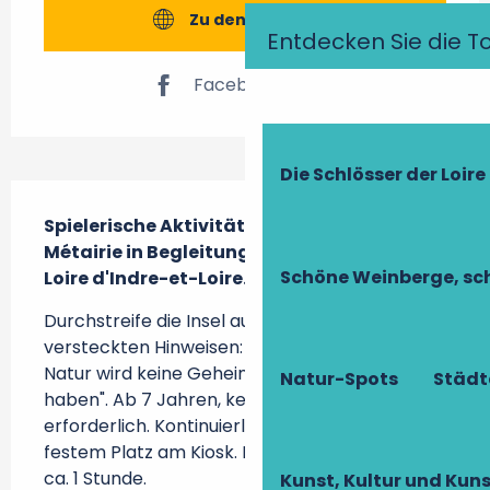
Zu den Webseiten
Entdecken Sie die T
Facebook Seite
Die Schlösser der Loire
Beschreibung
Spielerische Aktivität am Kiosk der Ile de la 
Métairie in Begleitung des Maison de la 
Schöne Weinberge, sch
Loire d'Indre-et-Loire.
Durchstreife die Insel auf der Suche nach 
versteckten Hinweisen: "Löse die Rätsel und die 
Natur wird keine Geheimnisse mehr vor dir 
Natur-Spots
Städt
haben". Ab 7 Jahren, keine Reservierung 
erforderlich. Kontinuierlicher Workshop mit 
festem Platz am Kiosk. Dauer des Workshops 
ca. 1 Stunde.
Kunst, Kultur und Ku