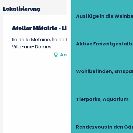
Lokalisierung
Ausflüge in die Weinb
Atelier Métairie - Ligergame
Ile de la Métairie, Île de la Métairie -, 37700 La
Aktive Freizeitgestal
Ville-aux-Dames
Anfahrt
Wohlbefinden, Entsp
Tierparks, Aquarium
Rendezvous in den Gä