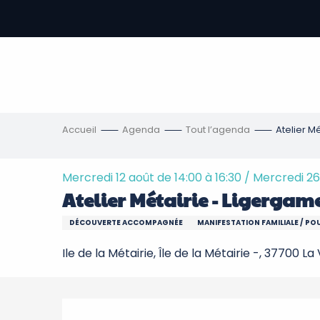
Aller
au
contenu
-
principal
re
ons
Accueil
Agenda
Tout l’agenda
Atelier M
Mercredi 12 août de 14:00 à 16:30 / Mercredi 26
Atelier Métairie - Ligergam
DÉCOUVERTE ACCOMPAGNÉE
MANIFESTATION FAMILIALE / PO
Ile de la Métairie, Île de la Métairie -, 37700 
Description