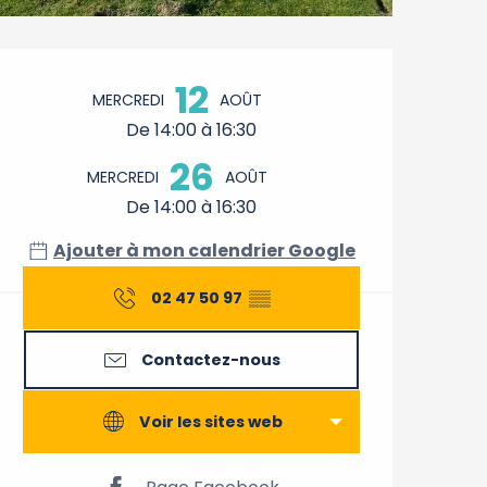
Ouverture et coordonnée
12
MERCREDI
AOÛT
De 14:00 à 16:30
26
MERCREDI
AOÛT
De 14:00 à 16:30
Ajouter à mon calendrier Google
02 47 50 97
▒▒
Contactez-nous
Voir les sites web