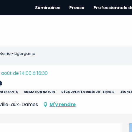
Séminaires
Presse
Professionnels 
étairie - Ligergame
 août de 14:00 à 16:30
e
UR ENFANTS
ANIMATION NATURE
DÉCOUVERTE GUIDÉE DU TERROIR
JEUNE 
La Ville-aux-Dames
M'y rendre