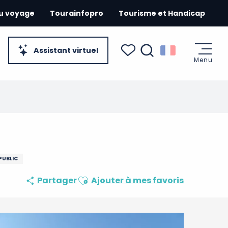
du voyage
Tourainfopro
Tourisme et Handicap
Assistant virtuel
Menu
Recherche
Voir les favoris
PUBLIC
Ajouter aux favoris
Partager
Ajouter à mes favoris