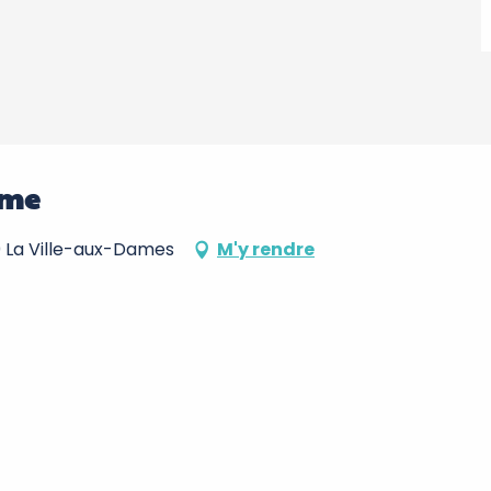
ame
700 La Ville-aux-Dames
M'y rendre