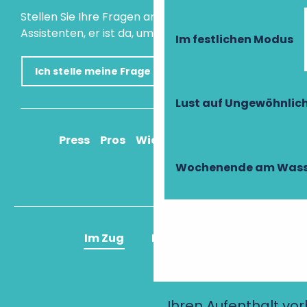
Stellen Sie Ihre Fragen an unseren virtuellen
Assistenten, er ist da, um Ihnen zu helfen.
Im festlichen Modus
Ich stelle meine Frage
Lust auf Ungewöhnlic
Press
Pros
Wie komme ich an?
Wochenende am Wass
Im Zug
Im Flugzeug
Ihren Aufenthalt vo