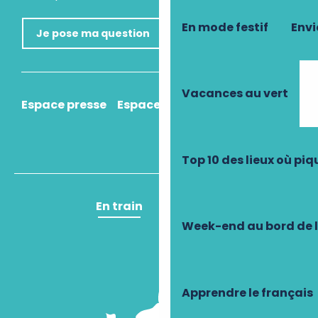
En mode festif
Envi
Je pose ma question
Vacances au vert
Espace presse
Espace pro
Comment venir ?
Top 10 des lieux où pi
En train
En avion
Week-end au bord de 
Apprendre le français