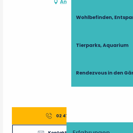
Anfahrt
Das ganze Jahr über 2039
Wohlbefinden, Entsp
Das ganze Jahr über 2040
Das ganze Jahr über 2041
Tierparks, Aquarium
Das ganze Jahr über 2042
Das ganze Jahr über 2043
Rendezvous in den Gä
02 47 21 65
▒▒
Erfahrungen
Kontaktieren Sie uns