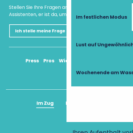
Stellen Sie Ihre Fragen an unseren virtuellen
Assistenten, er ist da, um Ihnen zu helfen.
Im festlichen Modus
Ich stelle meine Frage
Lust auf Ungewöhnlic
Press
Pros
Wie komme ich an?
Wochenende am Wass
Im Zug
Im Flugzeug
Ihren Aufenthalt vo