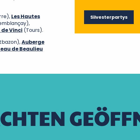
rre),
Les Hautes
Silvesterpartys
emblançay),
 de Vinci
(Tours).
tbazon),
Auberge
eau de Beaulieu
CHTEN GEÖFF