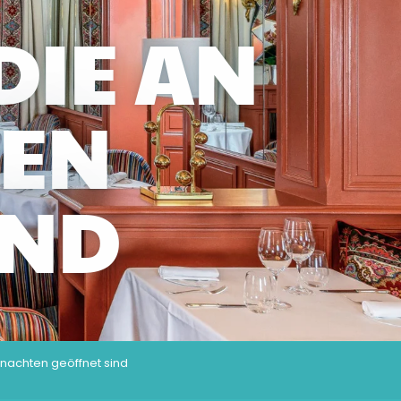
DIE AN
EN
IND
hnachten geöffnet sind