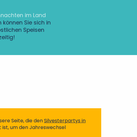
nachten im Land
können Sie sich in
östlichen Speisen
eitig!
ere Seite, die den
Silvesterpartys in
ist, um den Jahreswechsel