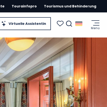
ute
Tourainfopro
Tourismus und Behinderung
Virtuelle Assistentin
Menü
Suche
Voir les favoris