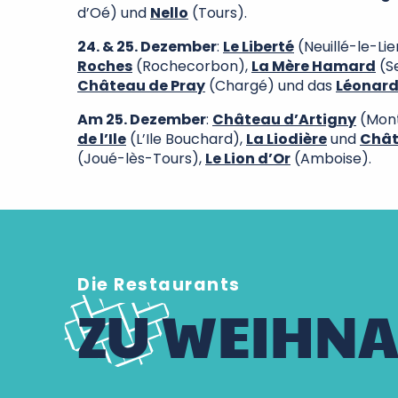
d’Oé) und
Nello
(Tours).
24. & 25. Dezember
:
Le Liberté
(Neuillé-le-Lie
Roches
(Rochecorbon),
La Mère Hamard
(S
Château de Pray
(Chargé) und das
Léonard
Am 25. Dezember
:
Château d’Artigny
(Mon
de l’Ile
(L’Ile Bouchard),
La Liodière
und
Chât
(Joué-lès-Tours),
Le Lion d’Or
(Amboise).
Die Restaurants
ZU WEIHNA