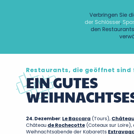
Verbringen Sie d
der Schlösser
,
Spa
den Restaurants,
verwö
Restaurants, die geöffnet sind 
EIN GUTES
WEIHNACHTSE
24. Dezember
:
Le Baccara
(Tours),
Château
Château
de Rochecotte
(Coteaux sur Loire),
Weihnachtsabende der Kabaretts
Extravag