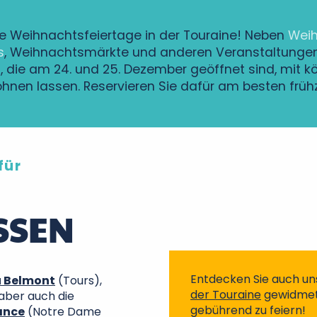
ie Weihnachtsfeiertage in der Touraine! Neben
Weih
s
, Weihnachtsmärkte und anderen Veranstaltungen 
 die am 24. und 25. Dezember geöffnet sind, mit k
hnen lassen. Reservieren Sie dafür am besten frühz
für
SSEN
Entdecken Sie auch uns
 Belmont
(Tours),
der Touraine
gewidmet 
 aber auch die
gebührend zu feiern!
ance
(Notre Dame