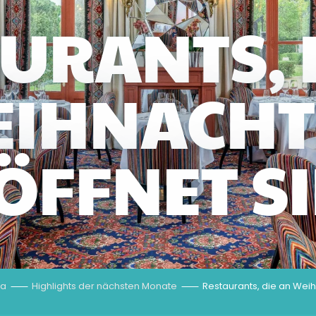
URANTS, 
EIHNACHT
ÖFFNET S
a
Highlights der nächsten Monate
Restaurants, die an Wei