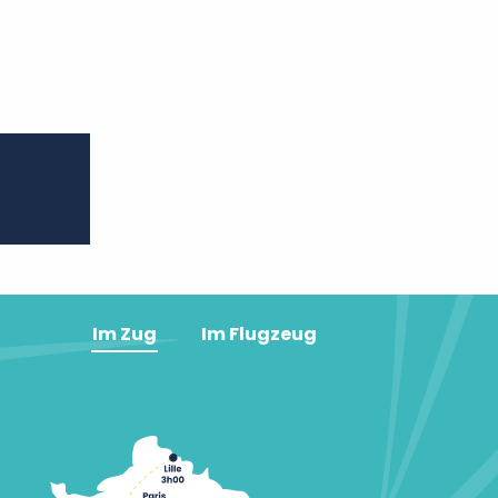
er aux favoris
Im Zug
Im Flugzeug