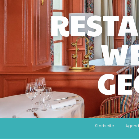
RESTA
W
GE
Startseite
Agend