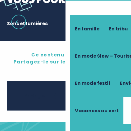
Sons et lumières
To
En famille
En tribu
Ce contenu vous a plu ?
En mode Slow – Touri
Partagez-le sur les réseau sociaux !
En mode festif
Envi
Ajouter 
Partager
Vacances au vert