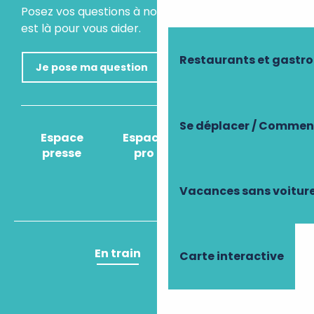
Posez vos questions à notre assistant virtuel, il
est là pour vous aider.
Restaurants et gastr
Je pose ma question
Se déplacer / Comment
Espace
Espace
Comment venir
presse
pro
?
Vacances sans voitur
En train
En avion
Carte interactive