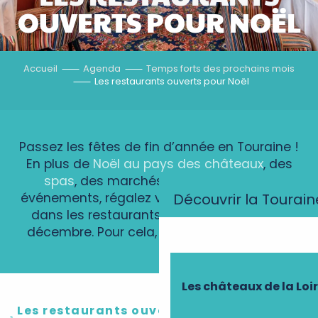
OUVERTS POUR NOËL
Accueil
Agenda
Temps forts des prochains mois
Les restaurants ouverts pour Noël
Passez les fêtes de fin d’année en Touraine !
En plus de
Noël au pays des châteaux
, des
spas
, des marchés de Noël et autres
événements, régalez vous de mets délicieux
Découvrir la Tourain
dans les restaurants ouverts les 24 et 25
décembre. Pour cela, réservez en avance !
Les châteaux de la Loi
Les restaurants ouverts pour