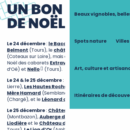
UN BON REPAS
Beaux vignobles, belle
DE NOËL
Spots nature
Villes
Le 24 décembre
:
le Baccara
(Tours),
Château
Belmont
(Tours), le
château de Rochecotte
(Coteaux sur Loire), mais aussi les réveillons de
Noël des cabarets
Extravagance
(Notre Dame
Art, culture et artisan
d’Oé) et
Nello
(Tours).
Le 24 & le 25 décembre
:
Le Liberté
(Neuillé-le-
Lierre),
Les Hautes Roches
(Rochecorbon),
La
Mère Hamard
(Semblançay),
Château de Pray
Itinéraires de découve
(Chargé), et le
Léonard de Vinci
(Tours).
Le 25 décembre
:
Château d’Artigny
(Montbazon),
Auberge de l’Ile
(L’Ile Bouchard),
La
Liodière
et le
Château de Beaulieu
(Joué-lès-
Tours),
Le Lion d’Or
(Amboise),
L’Aubinière