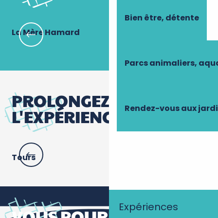
Bien être, détente
La Mère Hamard
Au
Parcs animaliers, aq
PROLONGEZ
Rendez-vous aux jard
L'EXPÉRIENCE
Tours
No
Expériences
VOUS POURRIEZ AIMER