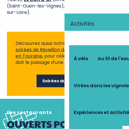
(Saint-Ouen-les-Vignes),
Nuances
(La Chapelle-
sur-Loire).
Activités
Découvrez aussi notre page dédiée aux
soirées de Réveillon de la Saint-Sylvestre
en Touraine
, pour célébrer comme il se
À vélo
Au fil de l'ea
doit le passage d’une année à l’autre !
Soirées du Réveillon
Virées dans les vignob
Les restaurants
Expériences et activit
OUVERTS POUR NOËL