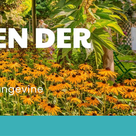
EN DER
angevine