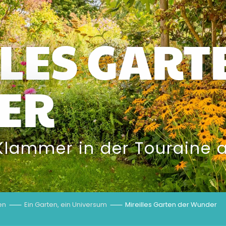
LLES GART
ER
Klammer in der Touraine 
en
Ein Garten, ein Universum
Mireilles Garten der Wunder