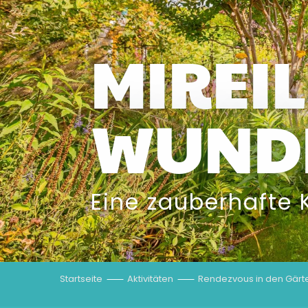
MIREI
WUND
Eine zauberhafte 
Startseite
Aktivitäten
Rendezvous in den Gärt