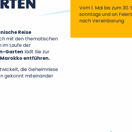
ÄRTEN
Vom 1. Mai bis zum 30
sonntags und an Feiert
nach Vereinbarung.
nische Reise
ch mit den thematischen
 im Laufe der
Zen-Garten
lädt Sie zur
Marokko entführen.
twickelt, die Geheimnisse
sen gekonnt miteinander