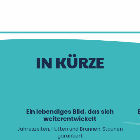
.
IN KÜRZE
Ein lebendiges Bild, das sich
weiterentwickelt
Jahreszeiten, Hütten und Brunnen: Staunen
garantiert