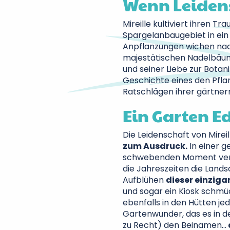
Wenn Leidens
Mireille kultiviert ihren T
Spargelanbaugebiet in ein
Anpflanzungen wichen na
majestätischen Nadelbäume
und seiner Liebe zur Botan
Geschichte eines den Pfl
Ratschlägen ihrer gärtne
Ein Garten E
Die Leidenschaft von Mire
zum Ausdruck.
In einer g
schwebenden Moment verl
die Jahreszeiten die Landsc
Aufblühen
dieser einzig
und sogar ein Kiosk schmü
ebenfalls in den Hütten je
Gartenwunder, das es in de
zu Recht) den Beinamen…