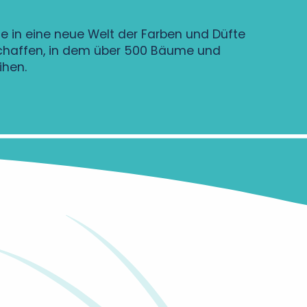
e in eine neue Welt der Farben und Düfte
eschaffen, in dem über 500 Bäume und
ihen.