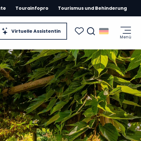
ute
Tourainfopro
Tourismus und Behinderung
Virtuelle Assistentin
Menü
Suche
Voir les favoris