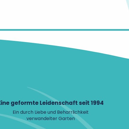
Eine geformte Leidenschaft seit 1994
Ein durch Liebe und Beharrlichkeit
verwandelter Garten