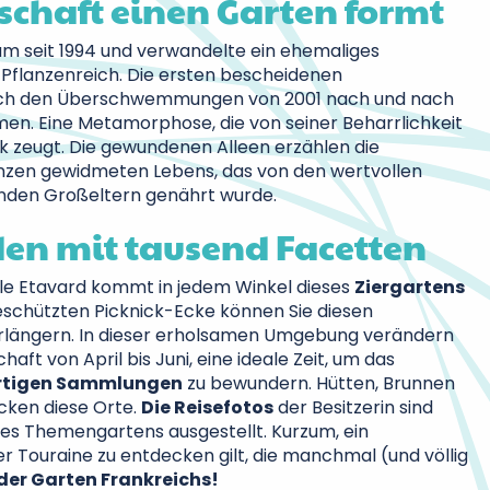
chaft einen Garten formt
raum seit 1994 und verwandelte ein ehemaliges
 Pflanzenreich. Die ersten bescheidenen
ch den Überschwemmungen von 2001 nach und nach
n. Eine Metamorphose, die von seiner Beharrlichkeit
ik zeugt. Die gewundenen Alleen erzählen die
anzen gewidmeten Lebens, das von den wertvollen
rnden Großeltern genährt wurde.
den mit tausend Facetten
ille Etavard kommt in jedem Winkel dieses
Ziergartens
eschützten Picknick-Ecke können Sie diesen
ängern. In dieser erholsamen Umgebung verändern
haft von April bis Juni, eine ideale Zeit, um das
artigen Sammlungen
zu bewundern. Hütten, Brunnen
cken diese Orte.
Die Reisefotos
der Besitzerin sind
des Themengartens ausgestellt. Kurzum, ein
r Touraine zu entdecken gilt, die manchmal (und völlig
der Garten Frankreichs!