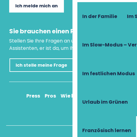
Ich melde mich an
In der Familie
Im
Sie brauchen einen Rat?
Stellen Sie Ihre Fragen an unseren virtuellen
Im Slow-Modus – Ve
Assistenten, er ist da, um Ihnen zu helfen.
Ich stelle meine Frage
Im festlichen Modus
Press
Pros
Wie komme ich an?
Urlaub im Grünen
Französisch lernen