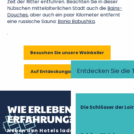
Zeit der Ritter entführen. Beachten Sie in dieser
hübschen mittelalterlichen Stadt auch die
Bains-
Douches
, aber auch ein paar Kilometer entfernt
eine russische Sauna:
Bania Babushka
.
.
Besuchen Sie unsere Weinkeller
Entdecken Sie die 
Auf Entdeckungsreise in Loches
WIE ERLEBEN SIE DIESE
Die Schlösser der Loi
ERFAHRUNG?
Neben den Hotels laden auch andere