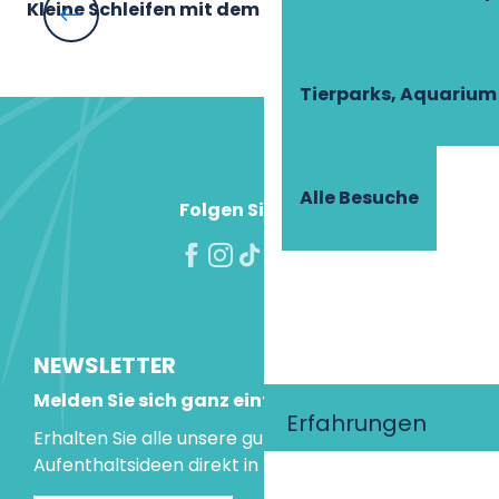
Kleine Schleifen mit dem Fahrrad
Ra
Tierparks, Aquarium
Alle Besuche
Folgen Sie uns!
NEWSLETTER
Melden Sie sich ganz einfach an!
Erfahrungen
Erhalten Sie alle unsere guten Tipps und
Aufenthaltsideen direkt in Ihre Mailbox.