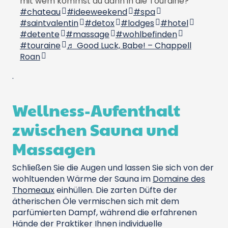
mit wem kommst du dann in die Touraine?
#chateau
#ideeweekend
#spa
#saintvalentin
#detox
#lodges
#hotel
#detente
#massage
#wohlbefinden
#touraine
♬ Good Luck, Babe! – Chappell
Roan
.
Wellness-Aufenthalt
zwischen Sauna und
Massagen
Schließen Sie die Augen und lassen Sie sich von der
wohltuenden Wärme der Sauna im
Domaine des
Thomeaux
einhüllen. Die zarten Düfte der
ätherischen Öle vermischen sich mit dem
parfümierten Dampf, während die erfahrenen
Hände der Praktiker Ihnen individuelle