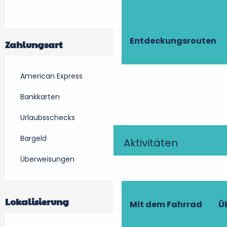
Entdeckungsrouten
Zahlungsart
American Express
Bankkarten
Urlaubsschecks
Bargeld
Aktivitäten
Überweisungen
Lokalisierung
Mit dem Fahrrad
Ü