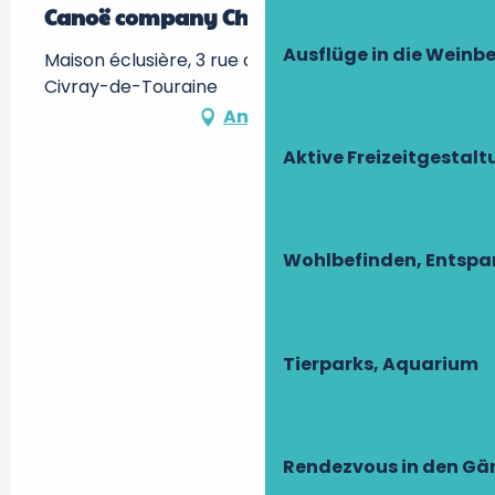
Canoë company Cher
Ausflüge in die Weinb
Maison éclusière, 3 rue de l'Ecluse, 37150
Civray-de-Touraine
Anfahrt
Aktive Freizeitgestal
Wohlbefinden, Entsp
Tierparks, Aquarium
Rendezvous in den Gä