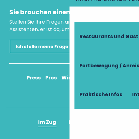
Sie brauchen einen Rat?
Stellen Sie Ihre Fragen an unseren virtuellen
Assistenten, er ist da, um Ihnen zu helfen.
Restaurants und Gas
Ich stelle meine Frage
Fortbewegung / Anrei
Press
Pros
Wie komme ich an?
Praktische Infos
In
Im Zug
Im Flugzeug