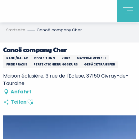
Startseite
Canoë company Cher
Canoë company Cher
KANU/KAJAK
BEGLEITUNG
KURS
MATERIALVERLEIH
FREIE PRAXIS
PERFEKTIONIERUNGSKURS
GEPÄCKTRANSFER
Maison éclusière, 3 rue de l'Ecluse, 37150 Civray-de-
Touraine
Anfahrt
Ajouter aux favoris
Teilen