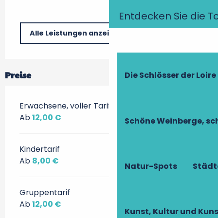
Entdecken Sie die T
Alle Leistungen anzeigen
Preise
Die Schlösser der Loire
Erwachsene, voller Tarif
Ab
12,00 €
Schöne Weinberge, sch
Kindertarif
Ab
8,00 €
Natur-Spots
Städt
Gruppentarif
Ab
12,00 €
Kunst, Kultur und Ku