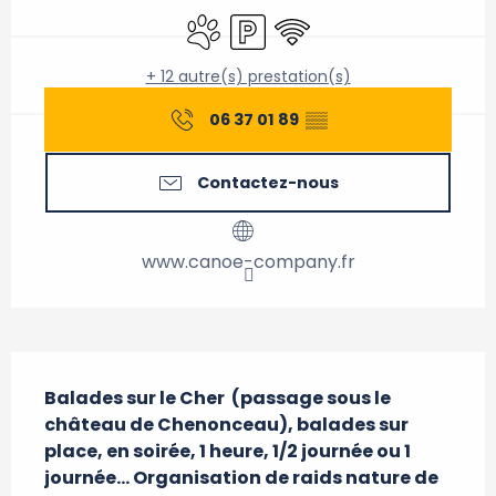
Animaux acceptés
Parking
WiFi
+ 12 autre(s) prestation(s)
06 37 01 89
▒▒
Contactez-nous
www.canoe-company.fr
Description
Balades sur le Cher  (passage sous le 
château de Chenonceau), balades sur 
place, en soirée, 1 heure, 1/2 journée ou 1 
journée... Organisation de raids nature de 