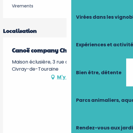
Virements
Virées dans les vignob
Localisation
Expériences et activit
Canoë company Cher
Maison éclusière, 3 rue de l'Ecluse, 37150
Civray-de-Touraine
Bien être, détente
M'y rendre
Parcs animaliers, aq
Rendez-vous aux jard