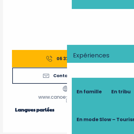
Expériences
06 37 01 89
▒▒
Contactez-nous
En famille
En tribu
www.canoe-company.fr
Langues parlées
Langues parlées
En mode Slow – Touri