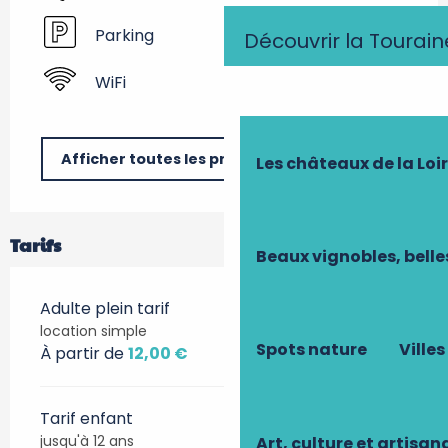
Parking
Découvrir la Tourain
WiFi
Afficher toutes les prestations
Les châteaux de la Loi
Tarifs
Beaux vignobles, belle
Adulte plein tarif
location simple
Spots nature
Villes
À partir de
12,00 €
Tarif enfant
jusqu'à 12 ans
Art, culture et artisan