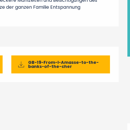
leckere Mahlzeiten und Besichtigungen des 
tze der ganzen Familie Entspannung 
GB-19-From-l-Amasse-to-the-
banks-of-the-cher