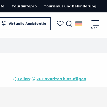
ute
Tourainfopro
Tourismus und Behinderung
Virtuelle Assistentin
Menü
Suche
Voir les favoris
Ajouter aux favoris
Teilen
Zu Favoriten hinzufügen