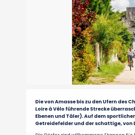
Beschreibung
Die von Amasse bis zu den Ufern des Ch
Loire à Vélo führende Strecke überrasch
Ebenen und Täler). Auf dem sportlich
Getreidefelder und der schattige, von 