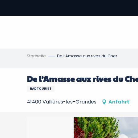
Aller
au
contenu
vous
principal
ch
en
Startseite
De l’Amasse aux rives du Cher
De l’Amasse aux rives du Ch
RADTOURIST
41400 Vallières-les-Grandes
Anfahrt