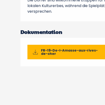
Die Dörfer sind willkommene Etappen für 
lokalen Kulturerbes, während die Spielplä
versprechen.
Dokumentation
FR-19-De-l-Amasse-aux-rives-
de-cher