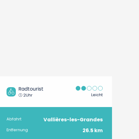
Radtourist
Leicht
2Uhr
Vallières-les-Grandes
Praktische Informatio
Abfahrt
26.5 km
Entfernung