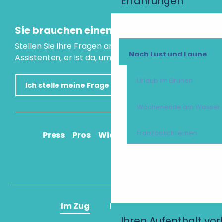
Erfahrungen
Sie brauchen einen Rat?
Stellen Sie Ihre Fragen an unseren virtuellen
Nach Lust und Laune
Assistenten, er ist da, um Ihnen zu helfen.
Urlaub im Grünen
Ich stelle meine Frage
Wochenende am Wasser
Französisch lernen
Press
Pros
Wie komme ich an?
Im Zug
Im Flugzeug
Ihren Aufenthalt vo