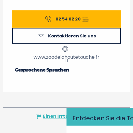
02 54 02 20
▒▒
Kontaktieren Sie uns
www.zoodelahautetouche.fr
Gesprochene Sprachen
Gesprochene Sprachen
Einen Irrtum angeben
Entdecken Sie die T