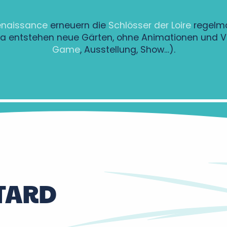
enaissance
erneuern die
Schlösser der Loire
regelmä
da entstehen neue Gärten, ohne Animationen und V
Game
, Ausstellung, Show…).
TARD