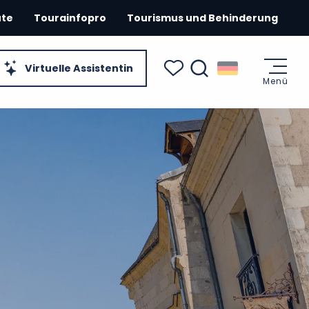
ute
Tourainfopro
Tourismus und Behinderung
Virtuelle Assistentin
Menü
Suche
Voir les favoris