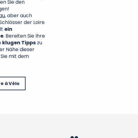
en Sie den
gen!
au
, aber auch
Schlösser der Loire
lt
ein
be
. Bereiten Sie Ihre
n
klugen Tipps
zu
er Nähe dieser
 Sie mit dem
re à Vélo