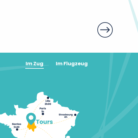
Das Opidom
Im Zug
Im Flugzeug