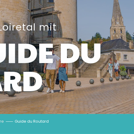
oiretal mit
UIDE DU
ARD
ire
Guide du Routard