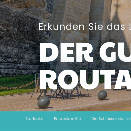
Erkunden Sie das L
DER G
ROUT
Startseite
Entdecken Sie
Die Schlösser der Lo