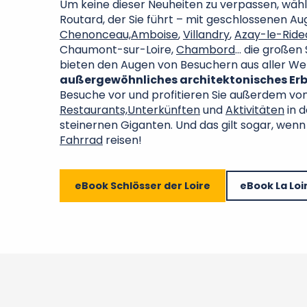
Um keine dieser Neuheiten zu verpassen, wähl
Routard, der Sie führt – mit geschlossenen Au
Chenonceau,
Amboise
,
Villandry
,
Azay-le-Ride
Chaumont-sur-Loire,
Chambord
… die großen 
bieten den Augen von Besuchern aus aller We
außergewöhnliches architektonisches Er
Besuche vor und profitieren Sie außerdem vo
Restaurants,
Unterkünften
und
Aktivitäten
in d
steinernen Giganten. Und das gilt sogar, wenn
Fahrrad
reisen!
eBook Schlösser der Loire
eBook La Loi