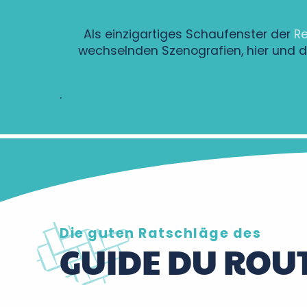
Als einzigartiges Schaufenster der
R
wechselnden Szenografien, hier und 
.
Die guten Ratschläge des
GUIDE DU ROU