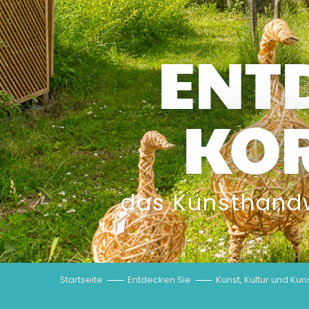
ENTD
KOR
das Kunsthandw
Startseite
Entdecken Sie
Kunst, Kultur und Ku