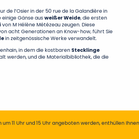
r de l’Osier in der 50 rue de la Galandière in
e einige Gänse aus
weißer Weide
, die ersten
i
von M Hélène Métézeau zeugen. Diese
von acht Generationen an Know-how, führt Sie
de
in zeitgenössische Werke verwandelt.
denhain, in dem die kostbaren
Stecklinge
t werden, und die Materialbibliothek, die die
ch um 11 Uhr und 15 Uhr angeboten werden, enthüllen Ihnen