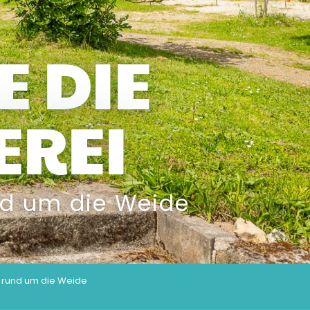
E DIE
EREI
nd um die Weide
 rund um die Weide