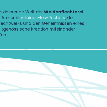
szinierende Welt der
Weidenflechterei
Atelier in
Villaines-les-Rochers
, der
Flechtwerks und den Geheimnissen eines
eitgenössische Kreation miteinander
fen.