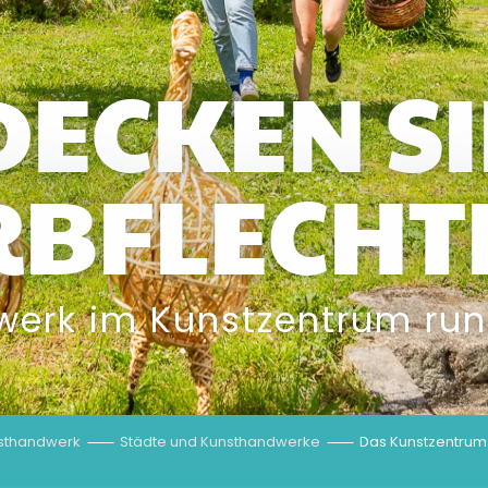
ECKEN SI
BFLECHT
erk im Kunstzentrum ru
nsthandwerk
Städte und Kunsthandwerke
Das Kunstzentrum