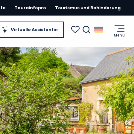
ute
Tourainfopro
Tourismus und Behinderung
Virtuelle Assistentin
Menü
Suche
Voir les favoris