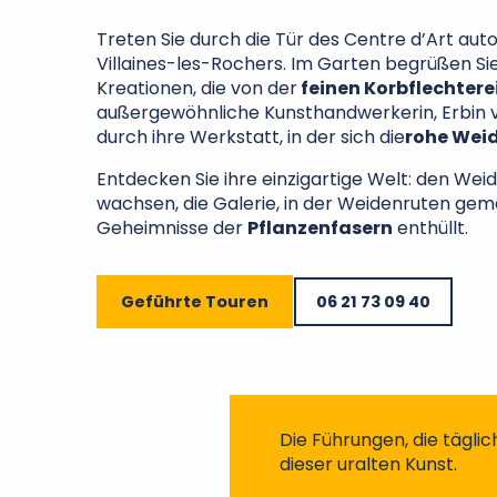
Treten Sie durch die Tür des Centre d’Art autou
Villaines-les-Rochers. Im Garten begrüßen Si
Kreationen, die von der
feinen Korbflechtere
außergewöhnliche Kunsthandwerkerin, Erbin 
durch ihre Werkstatt, in der sich die
rohe Wei
Entdecken Sie ihre einzigartige Welt: den Wei
wachsen, die Galerie, in der Weidenruten gemal
Geheimnisse der
Pflanzenfasern
enthüllt.
Geführte Touren
06 21 73 09 40
Die Führungen, die tägli
dieser uralten Kunst.