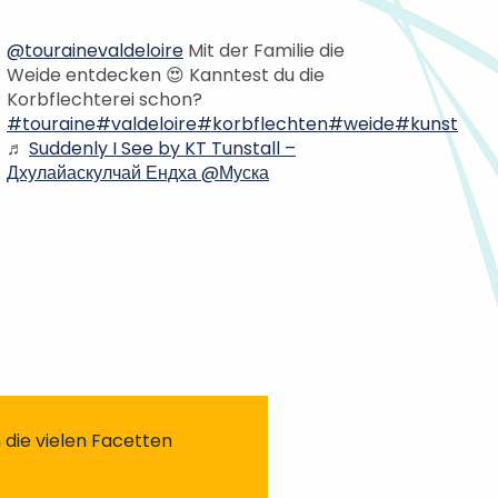
@tourainevaldeloire
Mit der Familie die
Weide entdecken 😍 Kanntest du die
Korbflechterei schon?
#touraine
#valdeloire
#korbflechten
#weide
#kunst
♬
Suddenly I See by KT Tunstall –
Дхулайаскулчай Ендха @Муска
 die vielen Facetten