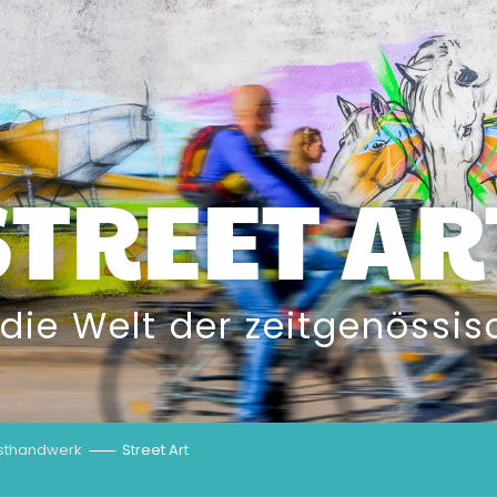
STREET AR
 die Welt der zeitgenössi
nsthandwerk
Street Art