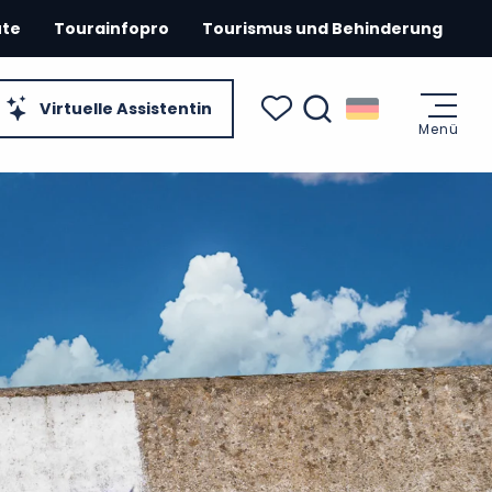
ute
Tourainfopro
Tourismus und Behinderung
Virtuelle Assistentin
Menü
Suche
Voir les favoris