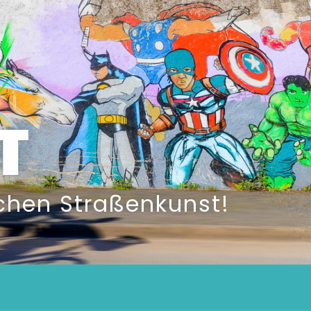
T
schen Straßenkunst!