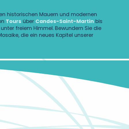
schen historischen Mauern und modernen
Von
Tours
über
Candes-Saint-Martin
bis
unter freiem Himmel. Bewundern Sie die
aike, die ein neues Kapitel unserer