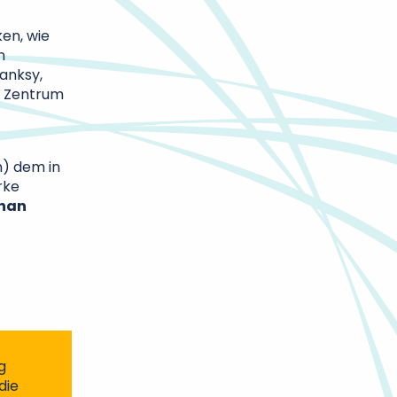
ken, wie
n
anksy,
m Zentrum
n) dem in
rke
than
g
die