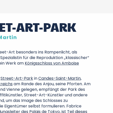
EET-ART-PARK
Martin
reet-Art besonders ins Rampenlicht, als
pezialistin für die Reproduktion „klassischer“
 ein Werk am
Königsschloss von Amboise
n
Street-Art-Park
in
Candes-Saint-Martin
,
reichs
am Rande des Anjou, seine Pforten. Am
und Vienne gelegen, empfängt der Park des
fitikünstler, Street-Art-Künstler und andere
nd, um das Image des Schlosses zu
die Eigentümer selbst formulieren. Fabrice
ungsleiter des Palais de Tokyo, ist Teil dieses