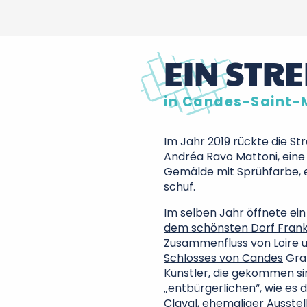
EIN STR
in Candes-Saint-
Im Jahr 2019 rückte die St
Andréa Ravo Mattoni, eine S
Gemälde mit Sprühfarbe,
schuf.
Im selben Jahr öffnete ei
dem schönsten Dorf Frank
Zusammenfluss von Loire 
Schlosses von Candes
Graf
Künstler, die gekommen si
„entbürgerlichen“, wie es 
Claval, ehemaliger Ausstell