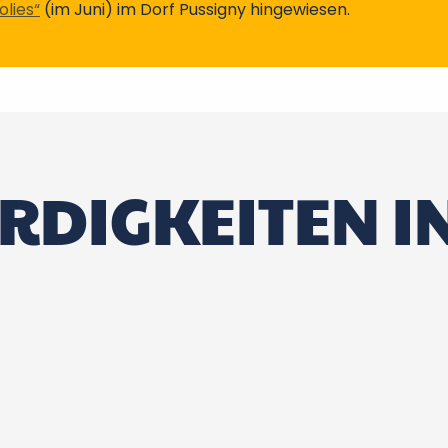
olies“
(im Juni) im Dorf Pussigny hingewiesen.
DIGKEITEN I