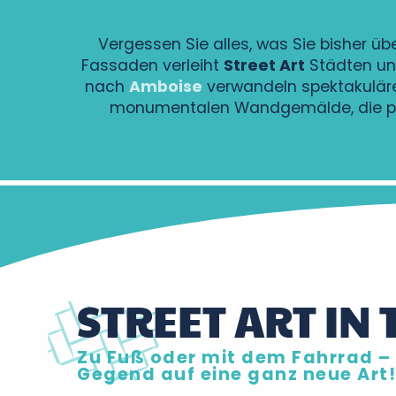
Vergessen Sie alles, was Sie bisher ü
Fassaden verleiht
Street Art
Städten un
nach
Amboise
verwandeln spektakuläre
monumentalen Wandgemälde, die poet
STREET ART IN
Zu Fuß oder mit dem Fahrrad – 
Gegend auf eine ganz neue Art!