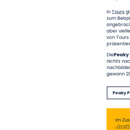
In
Tours
gi
zum Beispi
angebrach
aber viell
von Tours 
präsentier
Die
Peaky 
nichts nac
nachbilde
gewann 20
Peaky P
Im Zus
„Graff