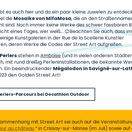
bt es auch hier und da ein paar kleine Juwelen zu entdec
el die
Mosaike von MifaMosa
, die an den Straßenname
t sind. Noch immer keine Werke des schwer fassbaren B
eicht eines Tages, wer weiß… 😉Beachten Sie auch, dass i
einige Kunstgalerien in der Rue de la Scellerie Künstler
en, deren Werke die Codes der Street Art aufgreifen.
Perlers
stehen in
Amboise
(und in vielen anderen Städte
h, mit rund dreißig Perleninstallationen, die bekannte We
n. Ein beeindruckender
Mégalodon in Savigné-sur-La
23 den Golden Street Art!
erlers-Parcours bei Decathlon Outdoor
ammenhang mit Street Art sei auch auf die Veranstaltun
eur au château
“ in Crissay-sur-Manse (im Juli) sowie auf 