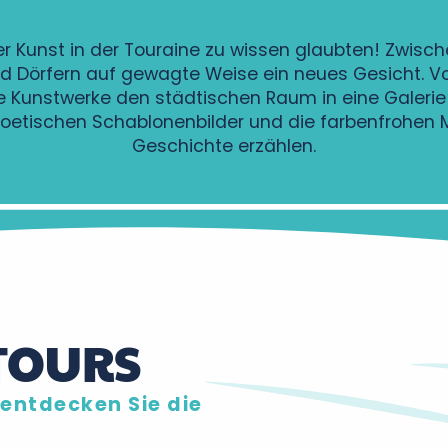
ber Kunst in der Touraine zu wissen glaubten! Zwi
d Dörfern auf gewagte Weise ein neues Gesicht. 
 Kunstwerke den städtischen Raum in eine Galerie 
ischen Schablonenbilder und die farbenfrohen Mos
Geschichte erzählen.
 TOURS
entdecken Sie die