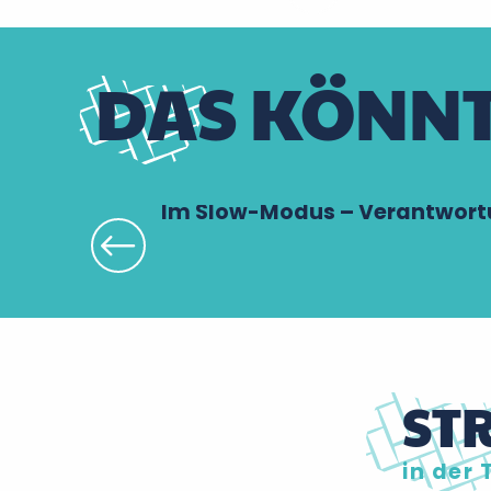
DAS KÖNNT
Im Slow-Modus – Verantwort
ST
in der 