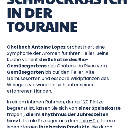
IN DER
TOURAINE
Chefkoch Antoine Lopez
orchestriert eine
Symphonie der Aromen für Ihren Teller. Seine
Küche vereint
die Schätze des Bio-
Gemüsegartens
des
Château du Rivau
vom
Gemüsegarten
bis auf den Teller. Alte
Gemüsesorten und essbare Wildpflanzen des
Weinguts verwandeln sich unter seinen
erfahrenen Händen.
In einem intimen Rahmen, der auf 20 Plätze
begrenzt ist, lassen Sie sich von
einer Speisekarte
tragen
, die im Rhythmus der Jahreszeiten
tanzt
. Lokale Erzeuger aus dem
Loire-Tal
liefern
jeden Morgen
ihre besten Produkte
, die durch