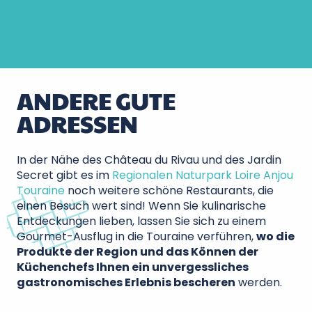
a
ANDERE GUTE
ADRESSEN
In der Nähe des Château du Rivau und des Jardin
Secret gibt es im
Regionalen Naturpark Loire Anjou
Touraine
noch weitere schöne Restaurants, die
einen Besuch wert sind! Wenn Sie kulinarische
Entdeckungen lieben, lassen Sie sich zu einem
Gourmet-Ausflug in die Touraine verführen,
wo die
Produkte der Region und das Können der
Küchenchefs Ihnen ein unvergessliches
gastronomisches Erlebnis bescheren
werden.