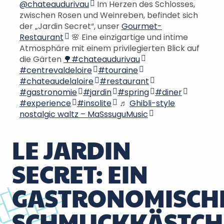
@chateaudurivau
Im Herzen des Schlosses,
zwischen Rosen und Weinreben, befindet sich
der „Jardin Secret“, unser
Gourmet-
Restaurant
🌸 Eine einzigartige und intime
Atmosphäre mit einem privilegierten Blick auf
die Gärten
🌳#chateaudurivau
#centrevaldeloire
#touraine
#chateaudelaloire
#restaurant
#gastronomie
#jardin
#spring
#diner
#experience
#insolite
♬
Ghibli-style
nostalgic waltz – MaSssuguMusic
LE JARDIN
SECRET: EIN
GASTRONOMISCH
SCHMUCKKÄSTCH