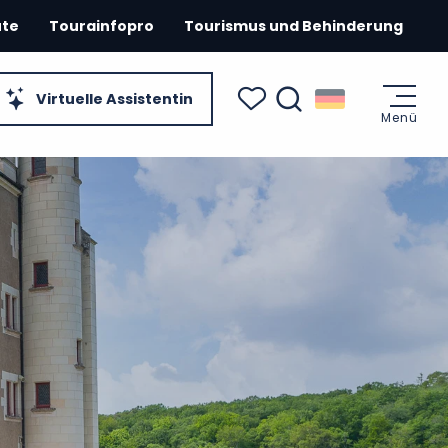
ute
Tourainfopro
Tourismus und Behinderung
Virtuelle Assistentin
Menü
Suche
Voir les favoris