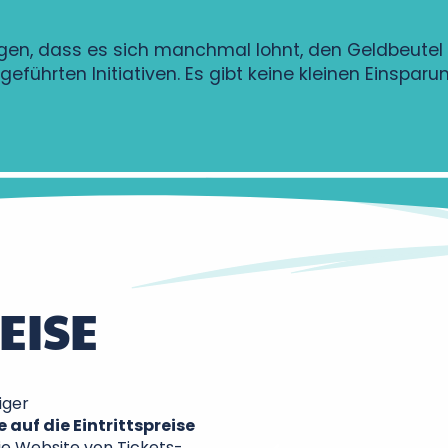
htigen, dass es sich manchmal lohnt, den Geldbeutel
eführten Initiativen. Es gibt keine kleinen Einspar
EISE
Office de Tourisme
iger
de Loire
 auf die Eintrittspreise
 die Website von Tickets-