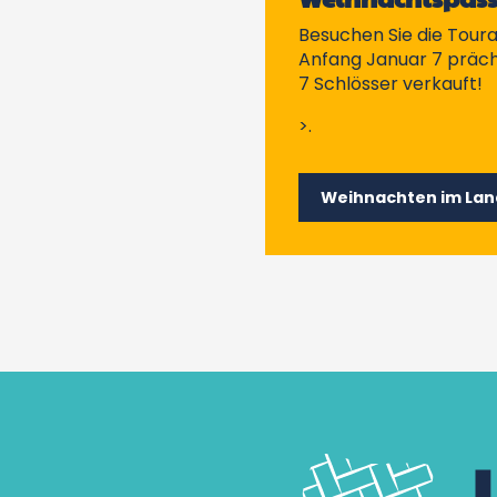
Besuchen Sie die Tour
Anfang Januar 7 präch
7 Schlösser verkauft!
>.
Weihnachten im Land