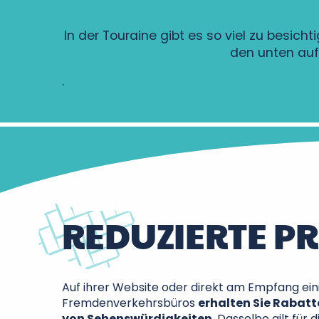
In der Touraine gibt es so viel zu besic
den unten aufg
.
REDUZIERTE PR
Auf ihrer Website oder direkt am Empfang ein
Fremdenverkehrsbüros
erhalten Sie Rabatte
von Sehenswürdigkeiten
. Dasselbe gilt für