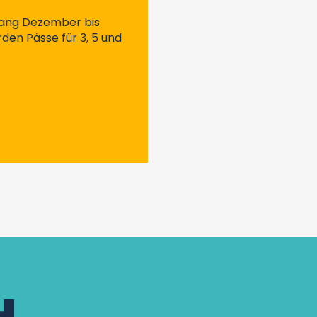
fang Dezember bis
den Pässe für 3, 5 und
H