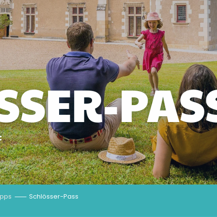
SSER-PAS
f
ipps
Schlösser-Pass