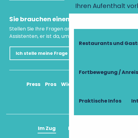
Ihren Aufenthalt vo
Sie brauchen einen Rat?
Stellen Sie Ihre Fragen an unseren virtuellen
Assistenten, er ist da, um Ihnen zu helfen.
Restaurants und Gas
Ich stelle meine Frage
Fortbewegung / Anrei
Press
Pros
Wie komme ich an?
Praktische Infos
In
Im Zug
Im Flugzeug