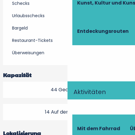
Kunst, Kultur und Ku
Schecks
Urlaubsschecks
Bargeld
Entdeckungsrouten
Restaurant-Tickets
Überweisungen
Kapazität
44 Gedeck(e)
Aktivitäten
14 Auf der Terrasse
Mit dem Fahrrad
Ü
Lokalisierung