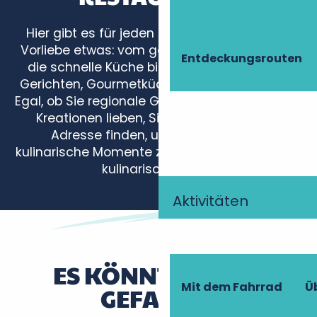
Hier gibt es für jeden Geschmack und jede
Vorliebe etwas: vom gemütlichen Bistro über
Entdeckungsrouten
die schnelle Küche bis hin zu traditionellen
Gerichten, Gourmetküche oder Spezialitäten.
Egal, ob Sie regionale Gerichte oder innovative
Kreationen lieben, Sie werden die ideale
Adresse finden, um in der Touraine
kulinarische Momente zu genießen. Eine echte
kulinarische Reise!
Aktivitäten
La Belle Vue - Le Rooftop
Restaurant Jaspe
Le Shaker
Le Prieuré
ES KÖNNTE IHNEN
Terre de Loire
Mit dem Fahrrad
Ü
GEFALLEN
La Ciboulette
La Tourangelle