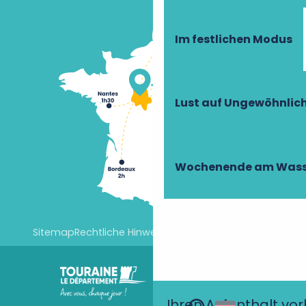
Im festlichen Modus
Lust auf Ungewöhnlic
Wochenende am Wass
Sitemap
Rechtliche Hinweise
Cookie-Einstellungen
Ihren Aufenthalt vo