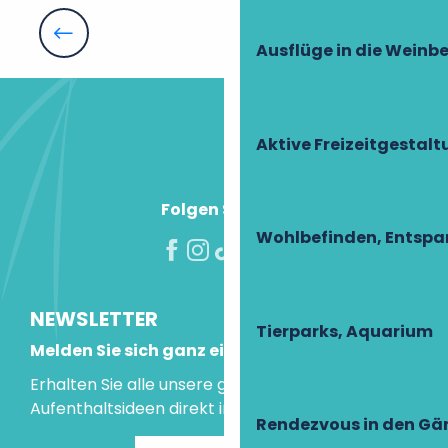
Auberge de Beaumarchais
La Boulaye
Agenda für Naturausflüge
Ausflüge in die Weinb
Auberge de Montpoupon
Auberge de la Treille
Hôtellerie du Cheval Blanc
Aktive Freizeitgestal
Folgen Sie uns!
Wohlbefinden, Entsp
NEWSLETTER
Tierparks, Aquarium
Melden Sie sich ganz einfach an!
Erhalten Sie alle unsere guten Tipps und
Aufenthaltsideen direkt in Ihre Mailbox.
Rendezvous in den Gä