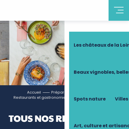
Découvrir la Tourain
Les châteaux de la Loi
Beaux vignobles, belle
Accueil
Préparer votre séjour
Restaurants et gastronomie
Tous nos restaurants
Spots nature
Villes
TOUS NOS RESTAURANTS
Art, culture et artisan