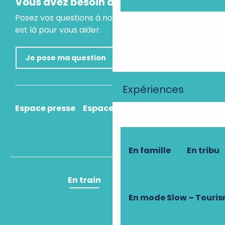
Vous avez besoin d'un conseil ?
Posez vos questions à notre assistant virtuel, il
est là pour vous aider.
Je pose ma question
Expériences
Espace presse
Espace pro
Comment venir ?
En famille
En tribu
En train
En avion
En mode Slow – Touri