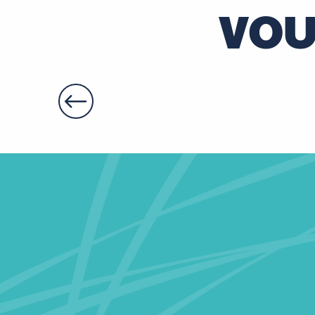
VOU
Hôtel du Boeuf
Terre de Loire
Le Turon
Au Martin Bleu
Café de la Gare
Maison Amour