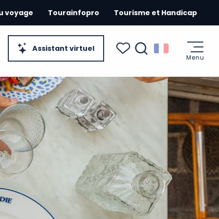
du voyage
Tourainfopro
Tourisme et Handicap
Assistant virtuel
Menu
Recherche
Voir les favoris