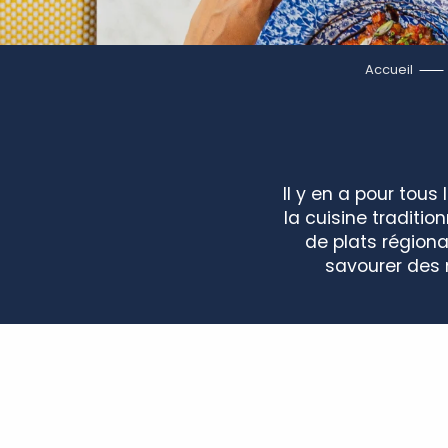
Accueil
Il y en a pour tous 
la cuisine traditi
de plats régiona
savourer des 
Chez Bruno
La Mère Hamard
Gueuleton Montlouis-sur-Loire
Restaurant Chenin
Aestivum
Au tableau