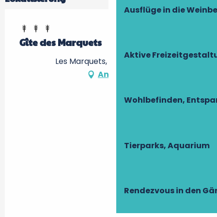
Ausflüge in die Weinb
Gîte des Marquets
Aktive Freizeitgestal
Les Marquets, 37350 Paulmy
Anfahrt
Wohlbefinden, Entsp
Tierparks, Aquarium
Rendezvous in den Gä