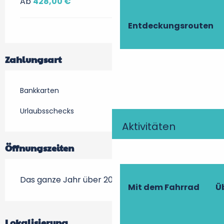
Ab
428,00 €
Entdeckungsrouten
Zahlungsart
Bankkarten
Urlaubsschecks
Aktivitäten
Öffnungszeiten
Das ganze Jahr über 2026
Mit dem Fahrrad
Ü
Lokalisierung