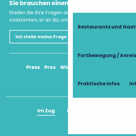
Sie brauchen einen Rat?
Stellen Sie Ihre Fragen an unseren virtuellen
Assistenten, er ist da, um Ihnen zu helfen.
Restaurants und Gas
Ich stelle meine Frage
Fortbewegung / Anrei
Press
Pros
Wie komme ich an?
Praktische Infos
In
Im Zug
Im Flugzeug