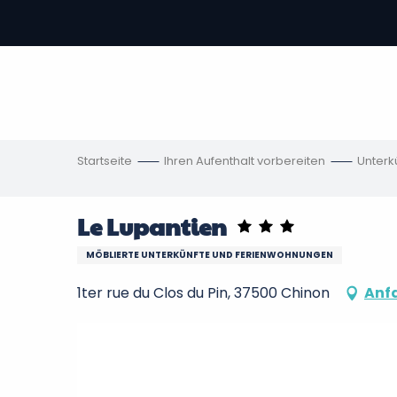
Aller
au
contenu
vous
principal
ch
en
Startseite
Ihren Aufenthalt vorbereiten
Unterk
Le Lupantien
MÖBLIERTE UNTERKÜNFTE UND FERIENWOHNUNGEN
1ter rue du Clos du Pin, 37500 Chinon
Anf