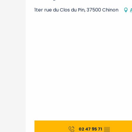
1ter rue du Clos du Pin, 37500 Chinon
02 47 95 71
▒▒