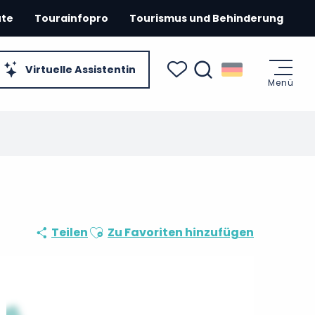
ute
Tourainfopro
Tourismus und Behinderung
Virtuelle Assistentin
Menü
Suche
Voir les favoris
Ajouter aux favoris
Teilen
Zu Favoriten hinzufügen