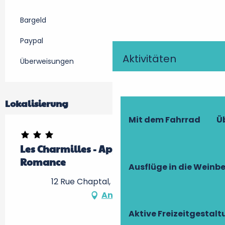
Bargeld
Paypal
Aktivitäten
Überweisungen
Lokalisierung
Mit dem Fahrrad
Ü
Les Charmilles - Appartement
Romance
Ausflüge in die Weinb
12 Rue Chaptal, 37400 Amboise
Anfahrt
Aktive Freizeitgestal