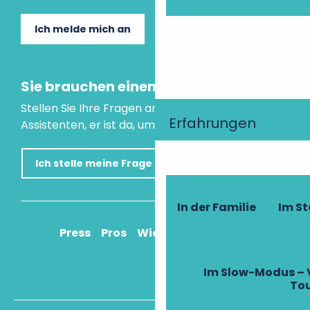
Ich melde mich an
Sie brauchen einen Rat?
Stellen Sie Ihre Fragen an unseren virtuellen
Erfahrungen
Assistenten, er ist da, um Ihnen zu helfen.
Ich stelle meine Frage
In der Familie
Im S
Press
Pros
Wie komme ich an?
Im Slow-Modus – 
To