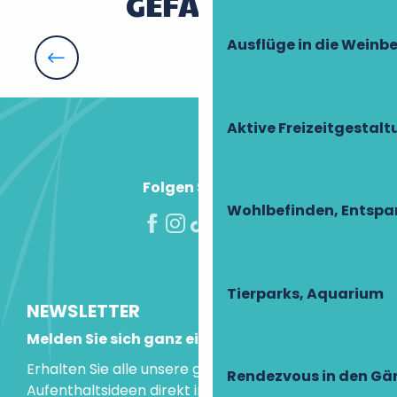
GEFALLEN
La Pomelie
Château Des Arpentis
Les Jarrières
Ausflüge in die Weinb
Top 10 der zu besuchenden Weinkeller und
Château du Gerfaut
Weingüter
Chambres d'hôtes chez Camille
A l'Ombre de l'Abbatiale
Le Logis du Lièvre d'Or
Aktive Freizeitgestal
Folgen Sie uns!
Wohlbefinden, Entsp
Tierparks, Aquarium
NEWSLETTER
Melden Sie sich ganz einfach an!
Erhalten Sie alle unsere guten Tipps und
Rendezvous in den Gä
Aufenthaltsideen direkt in Ihre Mailbox.