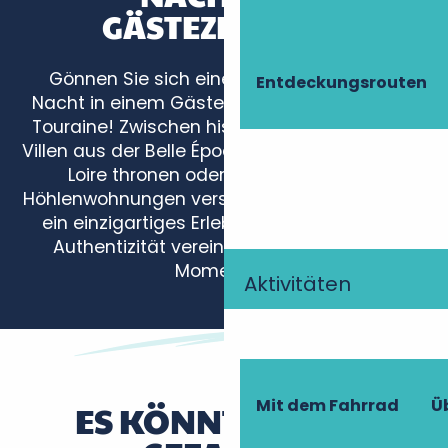
ÄSTEZIMMERN
Gönnen Sie sich eine außergewöhnliche
Entdeckungsrouten
Nacht in einem Gästezimmer im Herzen der
Touraine! Zwischen historischen Schlössern,
Villen aus der Belle Époque, Hütten, die auf der
Loire thronen oder schwimmen, und
Höhlenwohnungen verspricht jeder Aufenthalt
ein einzigartiges Erlebnis. Luxus, Natur und
Authentizität vereinen sich zu zeitlosen
Momenten.
Aktivitäten
L'Espérance
Le Moulin du Feuillau
Chambres d'Hôtes Mme Jounault
Le Moulin à Vent
Mit dem Fahrrad
Ü
ES KÖNNTE IHNEN
La Grange bleue