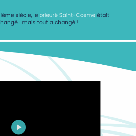
IIème siècle, le
prieuré Saint-Cosme
était
a changé… mais tout a changé !