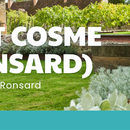
T COSME
NSARD)
 Ronsard