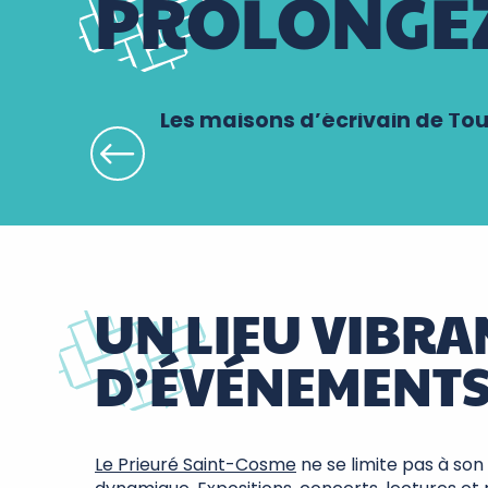
PROLONGEZ
Les maisons d’écrivain de To
UN LIEU VIBRA
D’ÉVÉNEMENTS 
Le Prieuré Saint-Cosme
ne se limite pas à son 