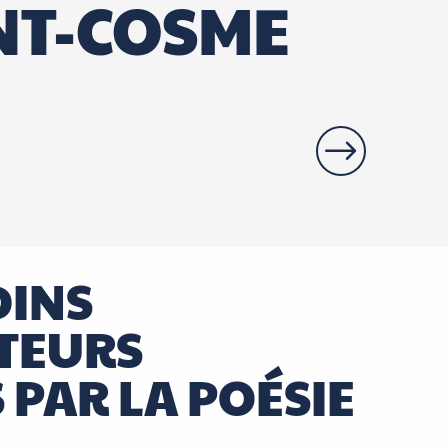
NT-COSME
Domaine de C
DINS
TEURS
 PAR LA POÉSIE