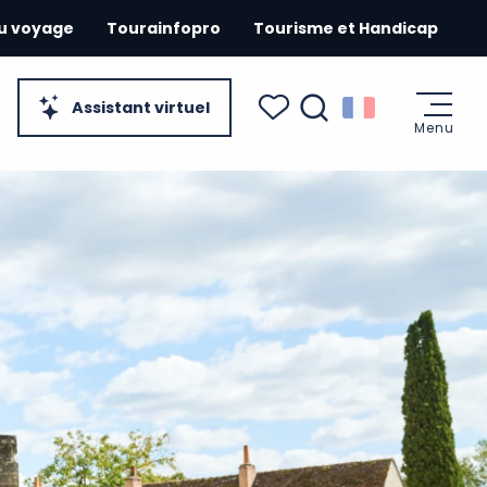
du voyage
Tourainfopro
Tourisme et Handicap
Assistant virtuel
Menu
Recherche
Voir les favoris