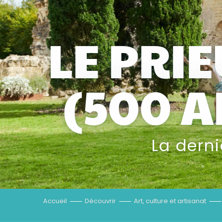
LE PRI
(500 
La dern
Accueil
Découvrir
Art, culture et artisanat