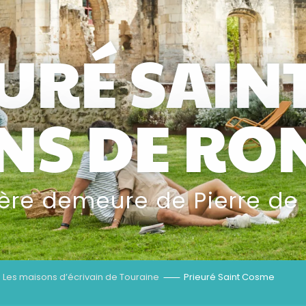
EURÉ SAIN
ANS DE RO
ière demeure de Pierre de
Les maisons d’écrivain de Touraine
Prieuré Saint Cosme