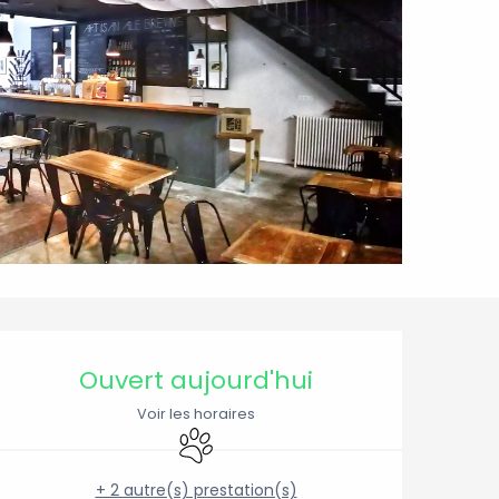
Ouverture et coordonnée
Ouvert aujourd'hui
Voir les horaires
Animaux acceptés
+ 2 autre(s) prestation(s)