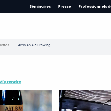
Séminaires
Presse
Professionnels 
iettes
Art Is An Ale Brewing
M'y rendre