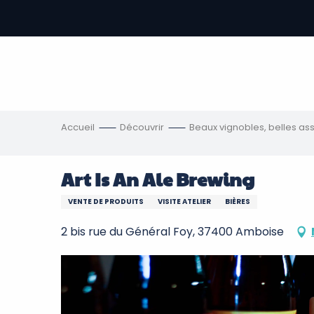
Aller
au
contenu
-
principal
re
ons
Accueil
Découvrir
Beaux vignobles, belles ass
Art Is An Ale Brewing
VENTE DE PRODUITS
VISITE ATELIER
BIÈRES
2 bis rue du Général Foy, 37400 Amboise