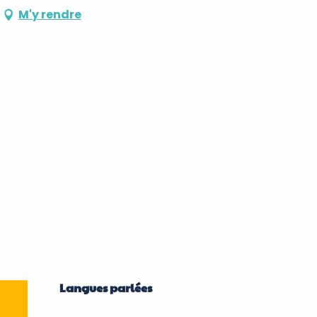
M'y rendre
Langues parlées
Langues parlées