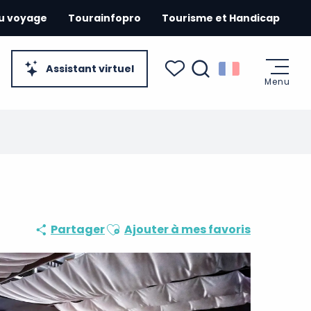
du voyage
Tourainfopro
Tourisme et Handicap
Assistant virtuel
Menu
Recherche
Voir les favoris
Ajouter aux favoris
Partager
Ajouter à mes favoris