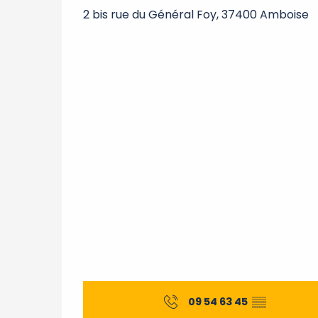
2 bis rue du Général Foy, 37400 Amboise
09 54 63 45
▒▒